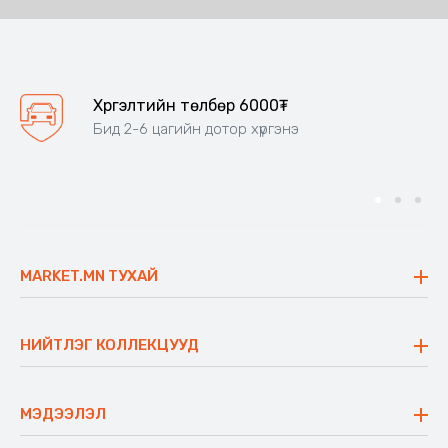
Хүргэлтийн төлбөр 6000₮
Бид 2-6 цагийн дотор хүргэнэ
MARKET.MN ТУХАЙ
Бидний тухай
Үнэт зүйлс
НИЙТЛЭГ КОЛЛЕКЦУУД
Ажлын байр
Майхан
Ажиллах арга барил
Сүүдрэвч
МЭДЭЭЛЭЛ
Блог
Аяны ширээ
Түгээмэл асуулт