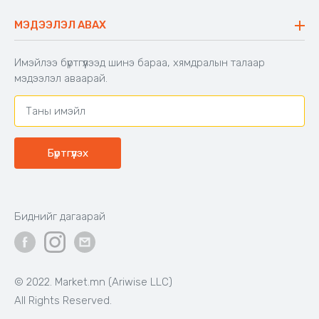
Хийлдэг гудас
Буцаалтын журам
МЭДЭЭЛЭЛ АВАХ
Аяны түшлэгтэй сандал
Захиалга шалгах
Хамтран ажиллах
Имэйлээ бүртгүүлээд шинэ бараа, хямдралын талаар
Холбоо барих
мэдээлэл аваарай.
Бүртгүүлэх
Биднийг дагаарай
© 2022. Market.mn (Ariwise LLC)
All Rights Reserved.