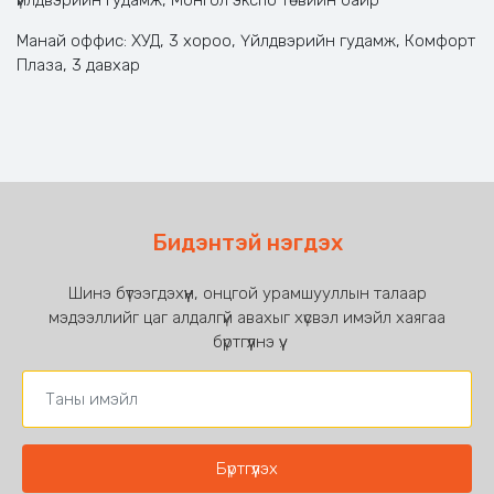
Манай оффис: ХУД, 3 хороо, Үйлдвэрийн гудамж, Комфорт
Плаза, 3 давхар
Бидэнтэй нэгдэх
Шинэ бүтээгдэхүүн, онцгой урамшууллын талаар
мэдээллийг цаг алдалгүй авахыг хүсвэл имэйл хаягаа
бүртгүүлнэ үү.