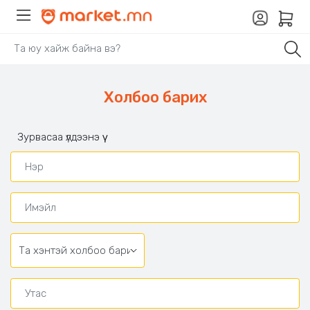
Холбоо барих
Зурвасаа үлдээнэ үү