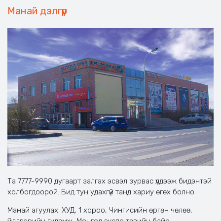
Манай дэлгүүр
Та 7777-9990 дугаарт залгах эсвэл зурвас үлдээж бидэнтэй
холбогдоорой. Бид тун удахгүй танд хариу өгөх болно.
Манай агуулах: ХУД, 1 хороо, Чингисийн өргөн чөлөө,
үйлдвэрийн гудамж, Монгол экспо төвийн байр