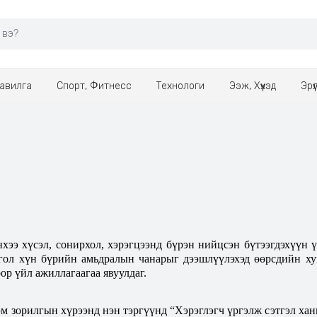
авилга
Спорт, Фитнесс
Технологи
Ээж, Хүүхэд
Эрү
нхээ хүсэл, сонирхол, хэрэгцээнд бүрэн нийцсэн бүтээгдэхүүн 
гол хүн бүрийн амьдралын чанарыг дээшлүүлэхэд өөрсдийн ху
ор үйл ажиллагаагаа явуулдаг.
м зорилгын хүрээнд нэн тэргүүнд “Хэрэглэгч үргэлж сэтгэл хан