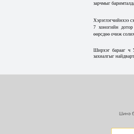
зарчмыг баримталда
Хэрэглэгчийнхээ сэ
7 хоногийн дотор 
өөрсдөө
очиж солих
Ширхэг барааг ч У
захиалгыг найдварт
Шинэ б