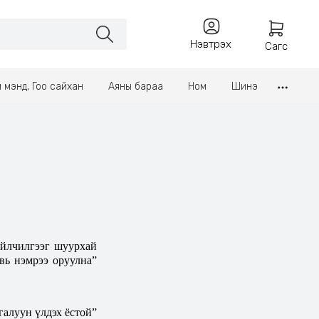
Нэвтрэх
Сагс
үл мэнд, Гоо сайхан
Аяны бараа
Ном
Шинэ
үйлчилгээг шуурхай
вь нэмрээ оруулна”
галуун үлдэх ёстой”