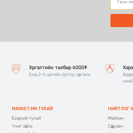
Хүргэлтийн төлбөр 6000₮
Хэр
Бид 2-6 цагийн дотор хүргэнэ
Өдөр
имэй
MARKET.MN ТУХАЙ
НИЙТЛЭГ 
Бидний тухай
Майхан
Үнэт зүйлс
Сүүдрэвч