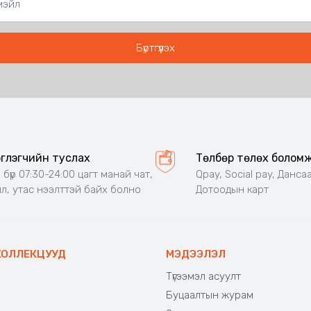
эглэгчийн туслах
Төлбөр төлөх болом
 бүр 07:30-24:00 цагт манай чат,
Qpay, Social pay, Дансаа
л, утас нээлттэй байх болно
Дотоодын карт
КОЛЛЕКЦУУД
МЭДЭЭЛЭЛ
Түгээмэл асуулт
Буцаалтын журам