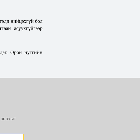
тгэлд нийцэхгүй бол
гаан асуухгүйгээр
дэг. Орон нутгийн
 авахыг