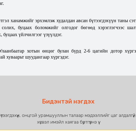
г.
тгэл ханамжийг эрхэмлэж худалдан авсан бүтээгдэхүүн таны сэ
солих, буцаах боломжийг олгодог бөгөөд хэрэглэгчээс шалт
, буцаах үйлчилгээг үзүүлдэг.
лаанбаатар хотын өнцөг булан бүрд 2-6 цагийн дотор хүргэ
ай хуваарьт шуудангаар хүргэдэг.
Бидэнтэй нэгдэх
үтээгдэхүүн, онцгой урамшууллын талаар мэдээллийг цаг алдалгүй
хүсвэл имэйл хаягаа бүртгүүлнэ үү.