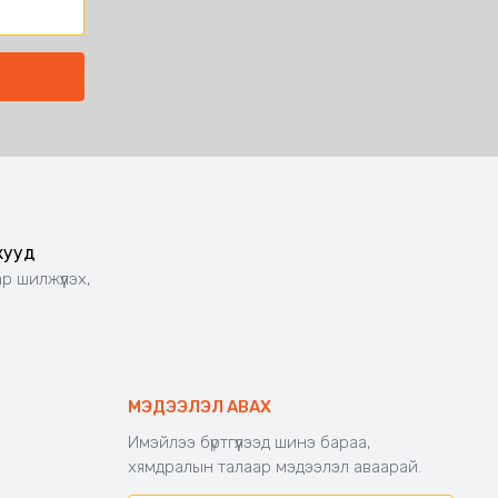
жууд
р шилжүүлэх,
МЭДЭЭЛЭЛ АВАХ
Имэйлээ бүртгүүлээд шинэ бараа,
хямдралын талаар мэдээлэл аваарай.