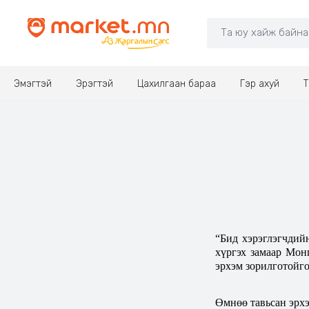
Эмэгтэй
Эрэгтэй
Цахилгаан бараа
Гэр ахуй
Т
“Бид хэрэглэгчдий
хүргэх замаар Мон
эрхэм зорилготойго
Өмнөө тавьсан эрхэ