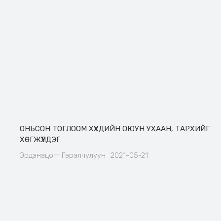
ОНЬСОН ТОГЛООМ ХҮҮХДИЙН ОЮУН УХААН, ТАРХИЙГ
ХӨГЖҮҮЛДЭГ
Эрдэнэцогт Гэрэлчулуун
2021-05-21