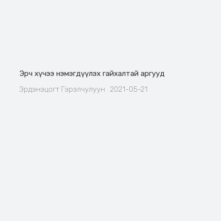
Эрч хүчээ нэмэгдүүлэх гайхалтай аргууд
Эрдэнэцогт Гэрэлчулуун
2021-05-21