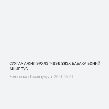
СУУГАА АЖИЛ ЭРХЛЭГЧДЭД ҮЗҮҮЛЭХ БАБАКА БҮСНИЙ
АШИГ ТУС
Эрдэнэцогт Гэрэлчулуун
2021-05-21