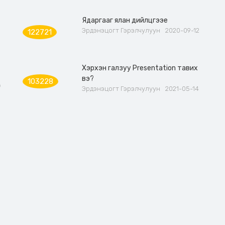
Ядаргааг ялан дийлцгээе
Эрдэнэцогт Гэрэлчулуун
2020-09-12
122721
Хэрхэн галзуу Presentation тавих
вэ?
103228
Ө
Эрдэнэцогт Гэрэлчулуун
2021-05-14