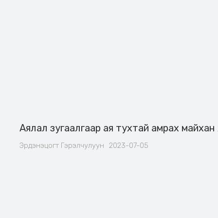
Аялал зугаалгаар ая тухтай амрах майхан 
Эрдэнэцогт Гэрэлчулуун
2023-07-05