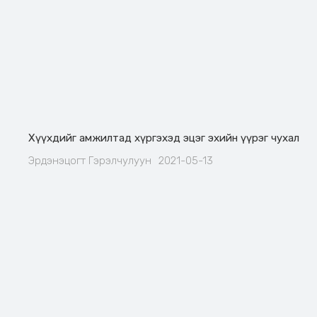
Хүүхдийг амжилтад хүргэхэд эцэг эхийн үүрэг чухал
Эрдэнэцогт Гэрэлчулуун
2021-05-13