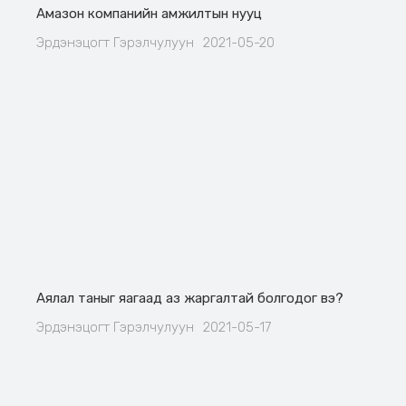
Амазон компанийн амжилтын нууц
Эрдэнэцогт Гэрэлчулуун
2021-05-20
Аялал таныг яагаад аз жаргалтай болгодог вэ?
Эрдэнэцогт Гэрэлчулуун
2021-05-17