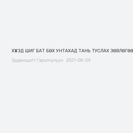
ХҮҮХЭД ШИГ БАТ БӨХ УНТАХАД ТАНЬ ТУСЛАХ ЗӨВЛӨГӨ
Эрдэнэцогт Гэрэлчулуун
2021-08-09