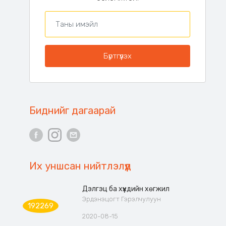
Биднийг дагаарай
Их уншсан нийтлэлүүд
Дэлгэц ба хүүхдийн хөгжил
Эрдэнэцогт Гэрэлчулуун
192269
2020-08-15