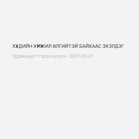
ХҮҮХДИЙН ХҮМҮҮЖИЛ ӨЛГИЙТЭЙ БАЙХААС ЭХЭЛДЭГ
Эрдэнэцогт Гэрэлчулуун
2021-05-21