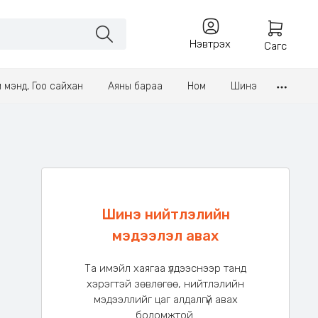
Нэвтрэх
Сагс
үл мэнд, Гоо сайхан
Аяны бараа
Ном
Шинэ
Шинэ нийтлэлийн
мэдээлэл авах
Та имэйл хаягаа үлдээснээр танд
хэрэгтэй зөвлөгөө, нийтлэлийн
мэдээллийг цаг алдалгүй авах
боломжтой.