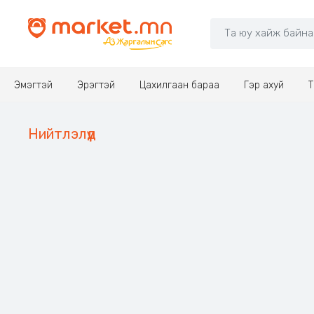
Эмэгтэй
Эрэгтэй
Цахилгаан бараа
Гэр ахуй
Т
Нийтлэлүүд