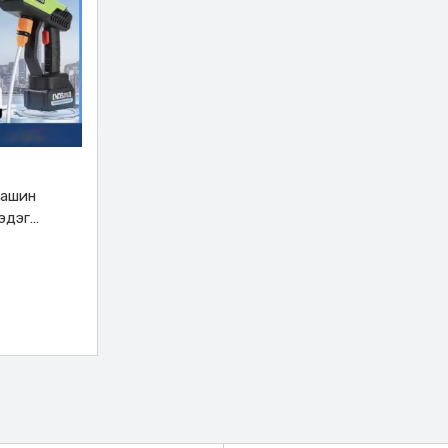
машин
эдэг
г, Өндөр
лөөр