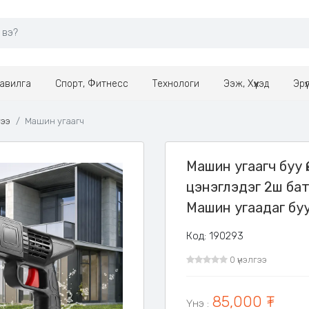
авилга
Спорт, Фитнесс
Технологи
Ээж, Хүүхэд
Эрү
гээ
Машин угаагч
Машин угаагч буу 
цэнэглэдэг 2ш ба
Машин угаадаг бу
Код: 190293
0 үнэлгээ
85,000 ₮
Үнэ
: