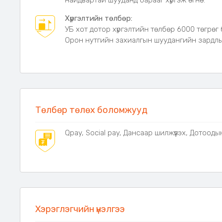
найдвартай шууданд барааг хүргэж өгнө.
дагалдана. Мөн тогонд залгадаггүй, цэнэглэдэг бат
Хүргэлтийн төлбөр:
УБ хот дотор хүргэлтийн төлбөр 6000 төгрөг 
Орон нутгийн захиалгын шуудангийн зардлыг
Төлбөр төлөх боломжууд
Qpay, Social pay, Дансаар шилжүүлэх, Дотооды
Хэрэглэгчийн үнэлгээ