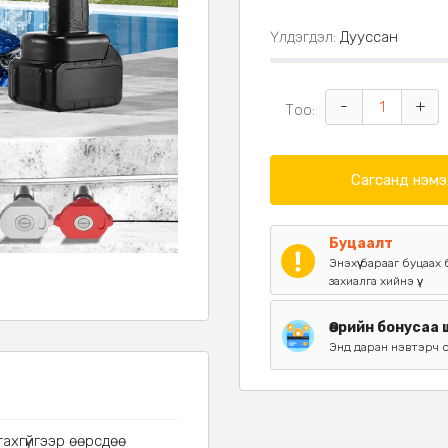
Үлдэгдэл:
Дууссан
-
+
Тоо:
Сагсанд нэмэ
Буцаалт
Энэхүү барааг буцаа
захиалга хийнэ үү.
Өөрийн бонусаа
Энд даран нэвтэрч 
ахгүйгээр өөрсдөө