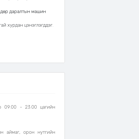
өндөр даралтын машин
тай хурдан цэнэглэгддэг.
а мод бут гадна
р 09:00 - 23:00 цагийн
йн аймаг, орон нутгийн
нк, баттерэй цэнэглэгч