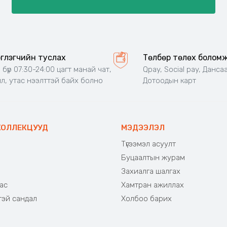
эглэгчийн туслах
Төлбөр төлөх болом
 бүр 07:30-24:00 цагт манай чат,
Qpay, Social pay, Дансаа
л, утас нээлттэй байх болно
Дотоодын карт
КОЛЛЕКЦУУД
МЭДЭЭЛЭЛ
Түгээмэл асуулт
Буцаалтын журам
э
Захиалга шалгах
ас
Хамтран ажиллах
тэй сандал
Холбоо барих