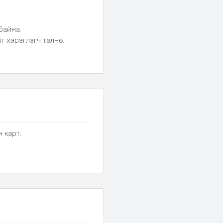
терэйтэй.
байна.
 хэрэглэгч төлнө.
н карт.