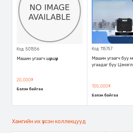
Код: 115757
Код: 501556
Машин угаагч буу 
Машин угаагч шүршүүр
угаадаг буу Цэнэгл
Батеригаар ажилда
даралттай 3н төр
20,000₮
шүршдэг
105,000₮
Бэлэн байгаа
Бэлэн байгаа
Хамгийн их үзсэн коллекцууд