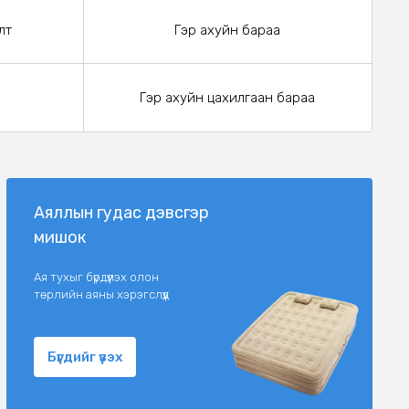
лт
Гэр ахуйн бараа
Гэр ахуйн цахилгаан бараа
Аяллын гудас дэвсгэр
мишок
Ая тухыг бүрдүүлэх олон
төрлийн аяны хэрэгслүүд
Бүгдийг үзэх