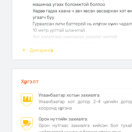
машинаа угаах боломжтой боллоо
Хөдөө гадаа хаана ч авч явсан авсаархан хэт 
угаагч буу.
Гурвалсан лити баттерей нь илүү том хүчин чадал
10 метр урттай шланктай
Хэт халалтаас хамгаалах ухаалаг чиптэй
Зориулалтын хайрцаг савтай
Хэт өндөр даралттай учир машин угаахаас гадн
Дэлгэрэнгүй
талбайгаа услаж болно.
Х
үч: 180w хүчтэй  21V-хүчдэлтэй
Материал: Цэвэр зэс мотортой 
Battery бүрэн цэнэглэх хугацаа:
2 цаг
Хүргэлт
Бууны Хэмжээ: урт-28см өндөр-23см
Улаанбаатар хотын захиалга:
Хөөсний савны хэмжээ:
250мл
Улаанбаатар хот дотор 2-4 цагийн дото
Даралт: 18Bar
хооронд хүргэнэ.
Battery: 48VF /35мин/
Орон нутгийн захиалга:
Battery-ны хүчин чадал: 36000mAh
Орон нутгаас захиалга хийсэн бол туха
3-н төрлийн даралтад хошуутай. Хөөсний сав, шала