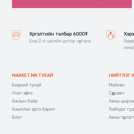
Хүргэлтийн төлбөр 6000₮
Хэр
Бид 2-6 цагийн дотор хүргэнэ
Өдөр
имэй
MARKET.MN ТУХАЙ
НИЙТЛЭГ 
Бидний тухай
Майхан
Үнэт зүйлс
Сүүдрэвч
Ажлын байр
Аяны ширэ
Ажиллах арга барил
Хийлдэг гуд
Блог
Аяны түшлэг