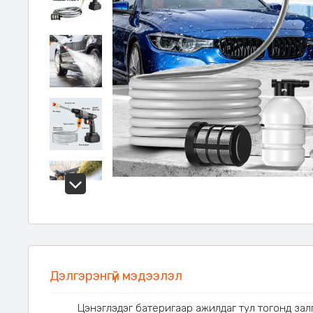
Дэлгэрэнгүй мэдээлэл
Цэнэглэдэг батеригаар ажилдаг тул тогонд залг