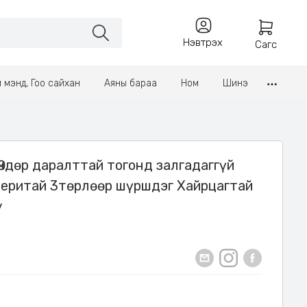
Нэвтрэх
Сагс
үл мэнд, Гоо сайхан
Аяны бараа
Ном
Шинэ
Өндөр даралттай тогонд залгадаггүй
теритай 3төрлөөр шүршдэг Хайрцагтай
у