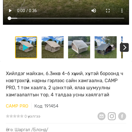
Хийлдэг майхан, 6.3мкв 4-6 хүний, хүчтэй бороонд ч
нэвтрэхгүй, нарны гэрлээс сайн хамгаална, CAMP
PRO, 1 том хаалга, 2 цонхтой, ялаа шумуулны
хамгаалалтын тор, 4 талдаа усны хаялгатай
CAMP PRO
Код: 191454
0 үнэлгээ
Өнгө:
Шаргал /Блонд/