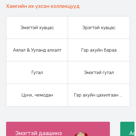
Хамгийн их үзсэн коллекцууд
Эмэгтэй хувцас
Эрэгтэй хувцас
Аялал & Ууланд алхалт
Гэр ахуйн бараа
Гутал
Эмэгтэй гутал
Цүнх, чемодан
Гэр ахуйн цахилгаан бараа
Эмэгтэй даашинз
Ая