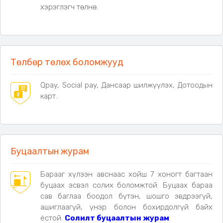
• Баганы өргөн- 12 диамерт
хэрэглэгч төлнө.
Жин & савлагаа:
• Жин: 13кг
• 60х27х43см
Төлбөр төлөх боломжууд
Дагалдах хэрэгсэл:
• Том гар насос (5 төрлийн нэмэлт хошуутай)
Qpay, Social pay, Дансаар шилжүүлэх, Дотоодын
• Зориулалтын хадгалах уут
карт.
• 14 ширхэг бат бөх гадас
• 14 ширхэг татлагатай уяа
Өнгө:
• Шаргал, Цэргийн ногоон
Буцаалтын журам
Барааг хүлээн авснаас хойш 7 хоногт багтаан
буцаах эсвэл солих боломжтой. Буцаах бараа
сав баглаа боодол бүтэн, шошго эвдрээгүй,
ашиглаагүй, үнэр болон бохирдолгүй байх
ёстой.
Солилт буцаалтын журам