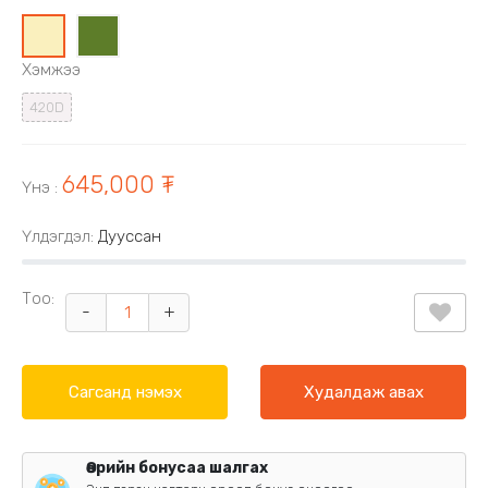
0
1
Хэмжээ
420D
645,000 ₮
Үнэ
:
Үлдэгдэл:
Дууссан
Тоо:
-
+
Сагсанд нэмэх
Худалдаж авах
Өөрийн бонусаа шалгах