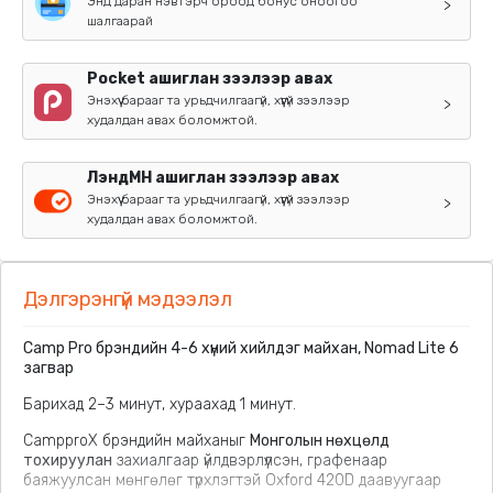
Энд даран нэвтэрч ороод бонус оноогоо
>
шалгаарай
Pocket ашиглан зээлээр авах
Энэхүү барааг та урьдчилгаагүй, хүүгүй зээлээр
>
худалдан авах боломжтой.
ЛэндМН ашиглан зээлээр авах
Энэхүү барааг та урьдчилгаагүй, хүүгүй зээлээр
>
худалдан авах боломжтой.
Дэлгэрэнгүй мэдээлэл
Camp Pro брэндийн 4-6 хүний хийлдэг майхан, Nomad Lite 6
загвар
Барихад 2–3 минут, хураахад 1 минут.
CampproX брэндийн майханыг
Монголын нөхцөлд
тохируулан
захиалгаар үйлдвэрлүүлсэн, графенаар
баяжуулсан мөнгөлөг түрхлэгтэй Oxford 420D даавуугаар