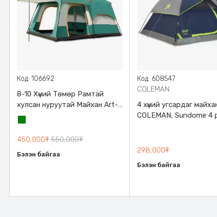
Код: 106692
Код: 608547
COLEMAN
8-10 Хүний Төмөр Рамтай
хулсан нуруутай Майхан Art-
4 хүний угсардаг майха
1920
COLEMAN, Sundome 4 
Ногоон
450,000₮
550,000₮
298,000₮
Бэлэн байгаа
Бэлэн байгаа