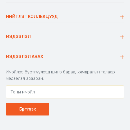
Бидний тухай
Үнэт зүйлс
НИЙТЛЭГ КОЛЛЕКЦУУД
Ажлын байр
Майхан
Ажиллах арга барил
Сүүдрэвч
МЭДЭЭЛЭЛ
Блог
Аяны ширээ
Түгээмэл асуулт
Хийлдэг гудас
Буцаалтын журам
МЭДЭЭЛЭЛ АВАХ
Аяны түшлэгтэй сандал
Захиалга шалгах
Хамтран ажиллах
Имэйлээ бүртгүүлээд шинэ бараа, хямдралын талаар
Холбоо барих
мэдээлэл аваарай.
Бүртгүүлэх