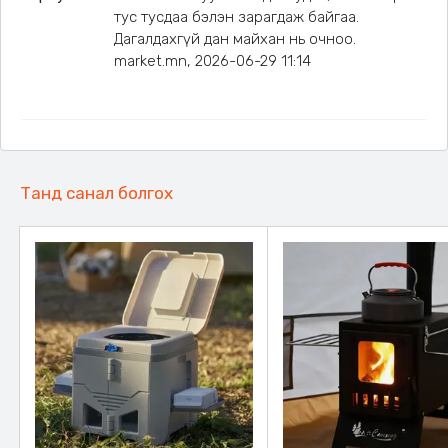
тус тусдаа бэлэн зарагдаж байгаа.
Дагалдахгүй дан майхан нь очноо.
market.mn, 2026-06-29 11:14
Танд санал болгох