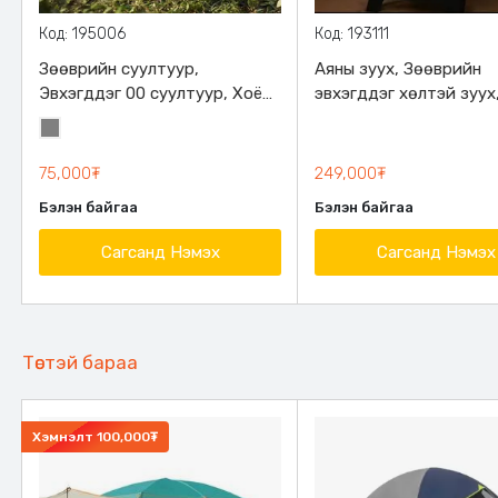
Код: 195006
Код: 193111
Зөөврийн суултуур,
Аяны зуух, Зөөврийн
Эвхэгддэг 00 суултуур, Хоёр
эвхэгддэг хөлтэй зуух,
талдаа тавиуртай, 150 кг
давхар төмөр яндантай
Саарал
даацтай
өндөр, Жижиг, авсаар
хэмжээтэй
75,000₮
249,000₮
Бэлэн байгаа
Бэлэн байгаа
Сагсанд Нэмэх
Сагсанд Нэмэх
Төстэй бараа
Хэмнэлт
100,000₮