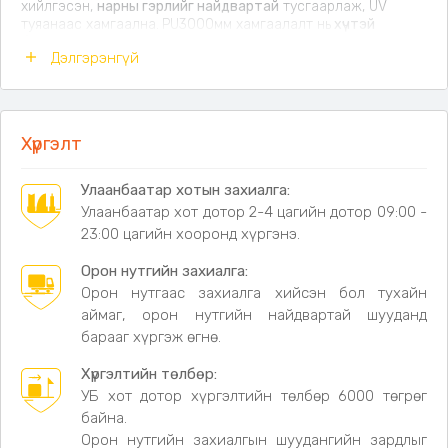
хийлгэсэн,
нарны гэрлийг найдвартай
тусгаарлаж, UV
туяанаас хамгаална.
PU3000мм хамгаалалт нь
хүчтэй
борооны үед
ч нэвтрэхгүй хамгаална.
Дэлгэрэнгүй
Онцлог:
• 1 өргөн хаалга, 2 том цонх
• 4 талдаа усны хаялга — салхинд тогтвортой нам
Хүргэлт
нуруутай загвар
• Яндангийн нүхтэй — дотор зуух асааж болно
• Ялаа, шумуулны хамгаалалтын тортой
Улаанбаатар хотын захиалга:
• PU3000мм — хүчтэй борооны үед ч
Улаанбаатар хот дотор 2-4 цагийн дотор 09:00 -
нэвтрүүлдэггүй
• 420D Oxford даавуу - бат бөх, нарнаас хамгаална,
23:00 цагийн хооронд хүргэнэ.
агаар сайн нэвтрүүлдэг амьсгалдаг технологи
Орон нутгийн захиалга:
Шалыг 420D Oxford материалаар хийсэн -
нугарч
Орон нутгаас захиалга хийсэн бол тухайн
цоорохгүй, бат бөх
чанар илүү, авч явахад
овор жижиг
,
аймаг, орон нутгийн найдвартай шууданд
нийт жинг
хөнгөн
болгож өгсөн онцлогтой.
барааг хүргэж өгнө.
Хэмжээ:
Хүргэлтийн төлбөр:
• Талбай: 6мкв
УБ хот дотор хүргэлтийн төлбөр 6000 төгрөг
• Урт-3м, Өргөн-2.1м, Өндөр-2м
байна.
• Цонхны хэмжээ: 107×53см
Орон нутгийн захиалгын шуудангийн зардлыг
• Босгоны өндөр: 25см