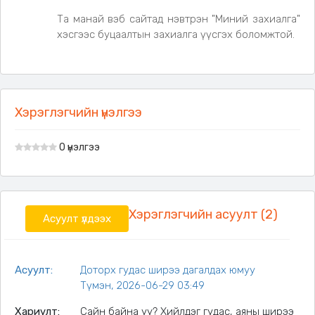
Та манай вэб сайтад нэвтрэн "Миний захиалга"
хэсгээс буцаалтын захиалга үүсгэх боломжтой.
Хэрэглэгчийн үнэлгээ
0 үнэлгээ
Хэрэглэгчийн асуулт (2)
Асуулт үлдээх
Асуулт:
Доторх гудас ширээ дагалдах юмуу
Түмэн, 2026-06-29 03:49
Хариулт:
Сайн байна уу? Хийлдэг гудас, аяны ширээ