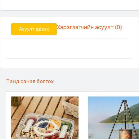
Хэрэглэгчийн асуулт (0)
Асуулт үлдээх
Танд санал болгох