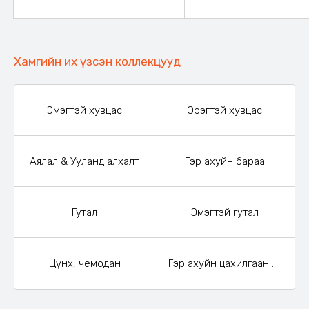
Хамгийн их үзсэн коллекцууд
Эмэгтэй хувцас
Эрэгтэй хувцас
Аялал & Ууланд алхалт
Гэр ахуйн бараа
Гутал
Эмэгтэй гутал
Цүнх, чемодан
Гэр ахуйн цахилгаан бараа