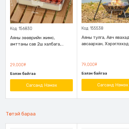
Код: 155538
Код: 156830
Аяны тулга, Авч яваха
Аяны зөөврийн жимс,
авсаархан, Хэрэглэхэд
амттаны сав 2ш халбага,
хялбар
сэрээтэй, Дотор талдаа 6ш
савтай, Битүүмжлэл сайтай
тагтай, бариултай
79,000₮
29,000₮
Бэлэн байгаа
Бэлэн байгаа
Сагсанд Нэмэх
Сагсанд Нэмэх
Төстэй бараа