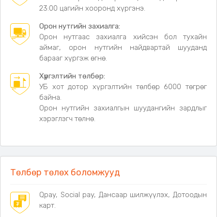
23:00 цагийн хооронд хүргэнэ.
Багцад багтсан:
Орон нутгийн захиалга:
• Том таваг – 6 ширхэг
Орон нутгаас захиалга хийсэн бол тухайн
• Дунд таваг – 6 ширхэг
аймаг, орон нутгийн найдвартай шууданд
• Жижиг таваг – 6 ширхэг
барааг хүргэж өгнө.
• Аяга – 6 ширхэг
• Сэрээ – 6 ширхэг
Хүргэлтийн төлбөр:
• Халбага – 6 ширхэг
УБ хот дотор хүргэлтийн төлбөр 6000 төгрөг
• Жижиг аяга – 6 ширхэг
байна.
• Амтлагчийн сав – 1 ширхэг
Орон нутгийн захиалгын шуудангийн зардлыг
• Гадуурх сав – 1 ширхэг
хэрэглэгч төлнө.
Материал:
Хүнсний зориулалтын PP материал
Төлбөр төлөх боломжууд
Qpay, Social pay, Дансаар шилжүүлэх, Дотоодын
карт.