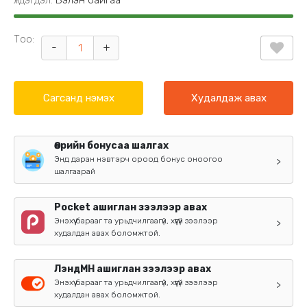
Үлдэгдэл:
Бэлэн байгаа
Тоо:
-
+
Сагсанд нэмэх
Худалдаж авах
Өөрийн бонусаа шалгах
Энд даран нэвтэрч ороод бонус оноогоо
>
шалгаарай
Pocket ашиглан зээлээр авах
Энэхүү барааг та урьдчилгаагүй, хүүгүй зээлээр
>
худалдан авах боломжтой.
ЛэндМН ашиглан зээлээр авах
Энэхүү барааг та урьдчилгаагүй, хүүгүй зээлээр
>
худалдан авах боломжтой.