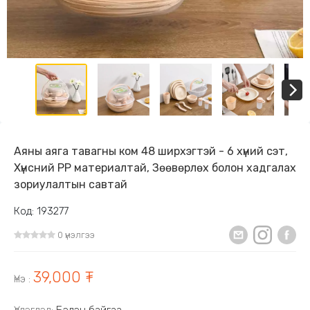
Аяны аяга тавагны ком 48 ширхэгтэй - 6 хүний сэт,
Хүнсний PP материалтай, Зөөвөрлөх болон хадгалах
зориулалтын савтай
Код: 193277
0 үнэлгээ
39,000 ₮
Үнэ
: