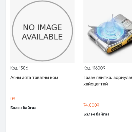
Код: 1386
Код: 116009
Аяны аяга тавагны ком
Газан плитка, зориула
хайрцагтай
0₮
74,000₮
Бэлэн байгаа
Бэлэн байгаа