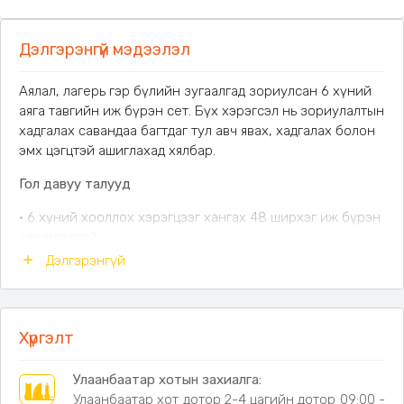
Дэлгэрэнгүй мэдээлэл
Аялал, лагерь гэр бүлийн зугаалгад зориулсан 6 хүний
аяга тавгийн иж бүрэн сет. Бүх хэрэгсэл нь зориулалтын
хадгалах савандаа багтдаг тул авч явах, хадгалах болон
эмх цэгцтэй ашиглахад хялбар.
Гол давуу талууд
• 6 хүний хооллох хэрэгцээг хангах 48 ширхэг иж бүрэн
хэрэгсэлтэй.
• Зөөвөрлөх зориулалтын бариултай сав нь авч явахад
Дэлгэрэнгүй
хялбар.
• Хүнсний зориулалтын PP материал нь хөнгөн, бат бөх,
хэрэглэхэд аюулгүй.
• Аяга таваг, халбага сэрээ зэрэг хэрэгслүүдийг нэг дор
Хүргэлт
эмх цэгцтэй хадгална.
• Угааж цэвэрлэхэд хялбар тул аялал болон өдөр тутмын
Улаанбаатар хотын захиалга:
хэрэглээнд тохиромжтой.
Улаанбаатар хот дотор 2-4 цагийн дотор 09:00 -