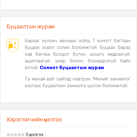
Буцаалтын журам
Барааг хүлээн авснаас хойш 7 хоногт багтаан
буцаах эсвэл солих боломжтой. Буцаах бараа
сав баглаа боодол бүтэн, шошго эвдрээгүй,
ашиглаагүй, үнэр болон бохирдолгүй байх
ёстой.
Солилт буцаалтын журам
Та манай вэб сайтад нэвтрэн "Миний захиалга"
хэсгээс буцаалтын захиалга үүсгэх боломжтой.
Хэрэглэгчийн үнэлгээ
0 үнэлгээ