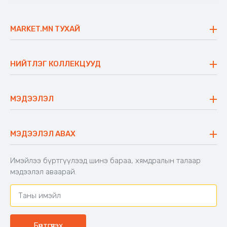
MARKET.MN ТУХАЙ
Бидний тухай
Үнэт зүйлс
НИЙТЛЭГ КОЛЛЕКЦУУД
Ажлын байр
Майхан
Ажиллах арга барил
Сүүдрэвч
МЭДЭЭЛЭЛ
Блог
Аяны ширээ
Түгээмэл асуулт
Хийлдэг гудас
Буцаалтын журам
МЭДЭЭЛЭЛ АВАХ
Аяны түшлэгтэй сандал
Захиалга шалгах
Хамтран ажиллах
Имэйлээ бүртгүүлээд шинэ бараа, хямдралын талаар
Холбоо барих
мэдээлэл аваарай.
Бүртгүүлэх