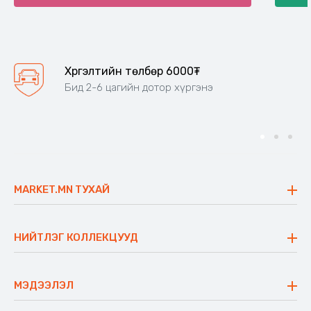
Хүргэлтийн төлбөр 6000₮
Бид 2-6 цагийн дотор хүргэнэ
MARKET.MN ТУХАЙ
Бидний тухай
Үнэт зүйлс
НИЙТЛЭГ КОЛЛЕКЦУУД
Ажлын байр
Майхан
Ажиллах арга барил
Сүүдрэвч
МЭДЭЭЛЭЛ
Блог
Аяны ширээ
Түгээмэл асуулт