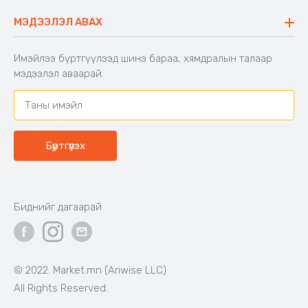
Хийлдэг гудас
Буцаалтын журам
МЭДЭЭЛЭЛ АВАХ
Аяны түшлэгтэй сандал
Захиалга шалгах
Хамтран ажиллах
Имэйлээ бүртгүүлээд шинэ бараа, хямдралын талаар
Холбоо барих
мэдээлэл аваарай.
Бүртгүүлэх
Биднийг дагаарай
© 2022. Market.mn (Ariwise LLC)
All Rights Reserved.