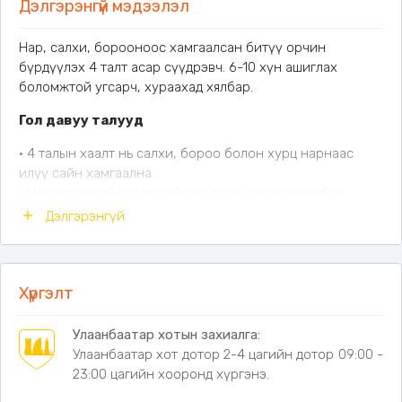
Дэлгэрэнгүй мэдээлэл
Нар, салхи, борооноос хамгаалсан битүү орчин
бүрдүүлэх 4 талт асар сүүдрэвч. 6-10 хүн ашиглах
боломжтой угсарч, хураахад хялбар.
Гол давуу талууд
• 4 талын хаалт нь салхи, бороо болон хурц нарнаас
илүү сайн хамгаална.
• Цахилгаантай хаалгатай тул орох, гарахад хялбар
бөгөөд дотор орчныг тусгаарлана.
Дэлгэрэнгүй
• 420D Graphene даавуун бүрээс нь элэгдэл, цаг агаарын
нөлөөнд тэсвэртэй.
• Хайлшин ган каркас нь тогтвортой байдал болон
эдэлгээг нэмэгдүүлнэ.
Хүргэлт
• Хажуу ханыг салгаж ашиглах боломжтой тул
хэрэгцээндээ тохируулан ашиглана.
Улаанбаатар хотын захиалга:
• 5-10 минутын дотор угсарч болох эвхэгддэг хийц нь
Улаанбаатар хот дотор 2-4 цагийн дотор 09:00 -
зөөвөрлөх, хадгалахад хялбар.
23:00 цагийн хооронд хүргэнэ.