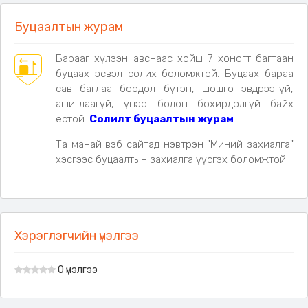
Буцаалтын журам
Барааг хүлээн авснаас хойш 7 хоногт багтаан
буцаах эсвэл солих боломжтой. Буцаах бараа
сав баглаа боодол бүтэн, шошго эвдрээгүй,
ашиглаагүй, үнэр болон бохирдолгүй байх
ёстой.
Солилт буцаалтын журам
Та манай вэб сайтад нэвтрэн "Миний захиалга"
хэсгээс буцаалтын захиалга үүсгэх боломжтой.
Хэрэглэгчийн үнэлгээ
0 үнэлгээ