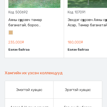
Код: 500692
Код: 107091
Аяны сүүдрэвч төмөр
Эвхдэг сүүдрэвч Аяны сүү
баганатай, бороо
Асар, Төмөр баганатай
нэвтэрдэггүй зузаан
Бороо ус нэвтэрдэггүй
Элсэн
материалтай, 300*300см
материалтай, 300х30
бор
хэмжээтэй, эвхэгддэг,
235,000₮
180,000₮
өөрөөсөө зориулалтын
Бэлэн байгаа
Бэлэн байгаа
бариултай ууттай
Хамгийн их үзсэн коллекцууд
Эмэгтэй хувцас
Эрэгтэй хувцас