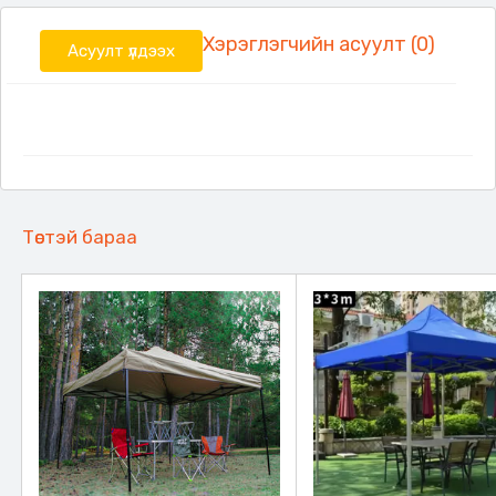
Хэрэглэгчийн асуулт (0)
Асуулт үлдээх
Төстэй бараа