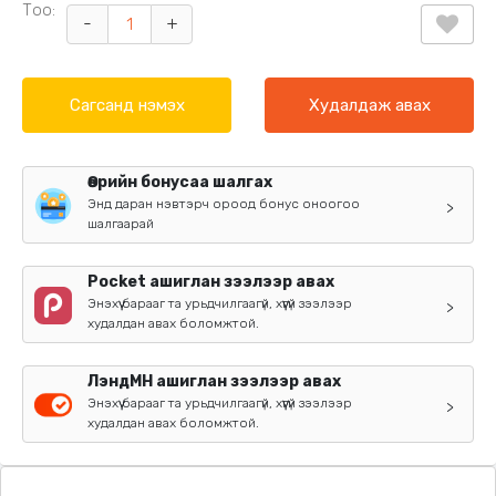
Тоо:
-
+
Сагсанд нэмэх
Худалдаж авах
Өөрийн бонусаа шалгах
Энд даран нэвтэрч ороод бонус оноогоо
>
шалгаарай
Pocket ашиглан зээлээр авах
Энэхүү барааг та урьдчилгаагүй, хүүгүй зээлээр
>
худалдан авах боломжтой.
ЛэндМН ашиглан зээлээр авах
Энэхүү барааг та урьдчилгаагүй, хүүгүй зээлээр
>
худалдан авах боломжтой.