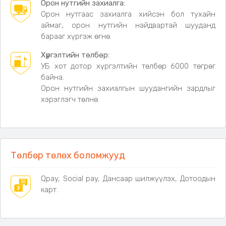
Дэлгэрэнгүй мэдээлэл
Орон нутгийн захиалга:
Орон нутгаас захиалга хийсэн бол тухайн
•
Багтаамж:
6-10 хүн
аймаг, орон нутгийн найдвартай шууданд
•
Хэмжээ:
300 × 300 см
барааг хүргэж өгнө.
•
Баганын өндөр:
210 см
• Материал:
420D Graphene даавуу
Хүргэлтийн төлбөр:
• Каркас:
Хайлшин ган
УБ хот дотор хүргэлтийн төлбөр 6000 төгрөг
• Өнгө:
Цагаан
байна.
• Эвхээтэй хэмжээ:
157 × 35 × 23 см
Орон нутгийн захиалгын шуудангийн зардлыг
• Хана:
4 талын салдаг хаалттай, тортой
хэрэглэгч төлнө.
•
Төлбөр төлөх боломжууд
Qpay, Social pay, Дансаар шилжүүлэх, Дотоодын
карт.