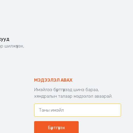
жууд
р шилжүүлэх,
МЭДЭЭЛЭЛ АВАХ
Имэйлээ бүртгүүлээд шинэ бараа,
хямдралын талаар мэдээлэл аваарай.
Бүртгүүлэх