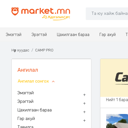
Эмэгтэй
Эрэгтэй
Цахилгаан бараа
Гэр ахуй
Т
Нүүр хуудас
CAMP PRO
Ангилал
Ангилал сонгох
Эмэгтэй
+
Нийт 1 бар
Эрэгтэй
+
Цахилгаан бараа
+
Гэр ахуй
+
Тавилга