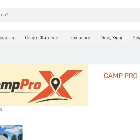
авилга
Спорт, Фитнесс
Технологи
Ээж, Хүүхэд
Эрү
CAMP PRO
аа