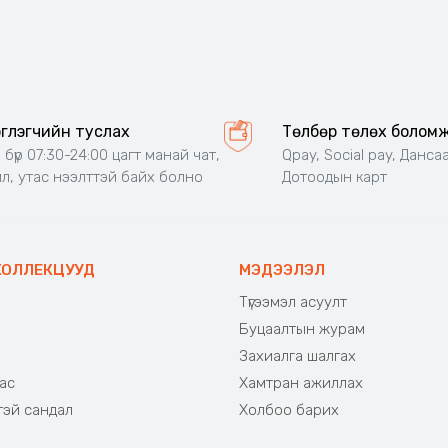
эглэгчийн туслах
Төлбөр төлөх болом
 бүр 07:30-24:00 цагт манай чат,
Qpay, Social pay, Дансаа
л, утас нээлттэй байх болно
Дотоодын карт
КОЛЛЕКЦУУД
МЭДЭЭЛЭЛ
Түгээмэл асуулт
Буцаалтын журам
э
Захиалга шалгах
ас
Хамтран ажиллах
тэй сандал
Холбоо барих