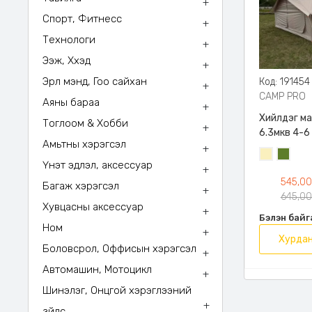
+
Спорт, Фитнесс
+
Технологи
+
Ээж, Хүүхэд
+
Эрүүл мэнд, Гоо сайхан
Код: 191454
+
CAMP PRO
Аяны бараа
+
Хийлдэг ма
Тоглоом & Хобби
+
6.3мкв 4-6 
Амьтны хэрэгсэл
хүчтэй бор
+
Шаргал
Цэргий
нэвтрэхгүй
Үнэт эдлэл, аксессуар
+
/
ногоон
гэрлээс са
545,0
Блонд/
Багаж хэрэгсэл
+
хамгаална,
645,0
1 том хаалг
Хувцасны аксессуар
+
Бэлэн байг
цонхтой, я
Ном
+
шумуулны
Хурдан
Боловсрол, Оффисын хэрэгсэл
хамгаалалт
+
талдаа ус
Автомашин, Мотоцикл
+
хаялгатай
Шинэлэг, Онцгой хэрэглээний
+
зүйлс