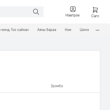
Нэвтрэх
Сагс
үл мэнд, Гоо сайхан
Аяны бараа
Ном
Шинэ
Эрэмбэ: