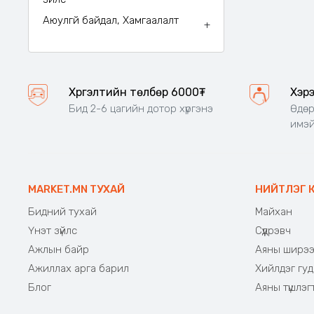
Аюулгүй байдал, Хамгаалалт
+
Хүргэлтийн төлбөр 6000₮
Хэр
Бид 2-6 цагийн дотор хүргэнэ
Өдөр
имэй
MARKET.MN ТУХАЙ
НИЙТЛЭГ 
Бидний тухай
Майхан
Үнэт зүйлс
Сүүдрэвч
Ажлын байр
Аяны ширэ
Ажиллах арга барил
Хийлдэг гуд
Блог
Аяны түшлэг