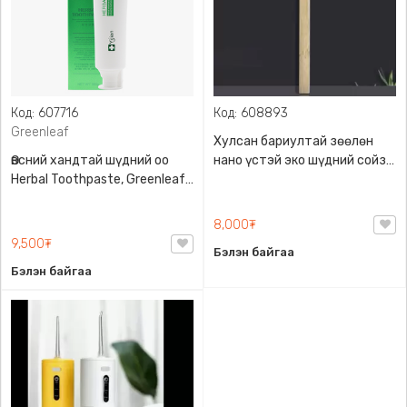
Код: 607716
Код: 608893
Greenleaf
Хулсан бариултай зөөлөн
Өвсний хандтай шүдний оо
нано үстэй эко шүдний сойз,
Herbal Toothpaste, Greenleaf,
сойзны сав, 10,000 ширхэг
150гр
үстэй, Буйл гэмтээхгүй маш
зөөлөн үстэй, шүдний бүх
8,000₮
хэсэгт хүрч цэвэрлэнэ
9,500₮
Бэлэн байгаа
Бэлэн байгаа