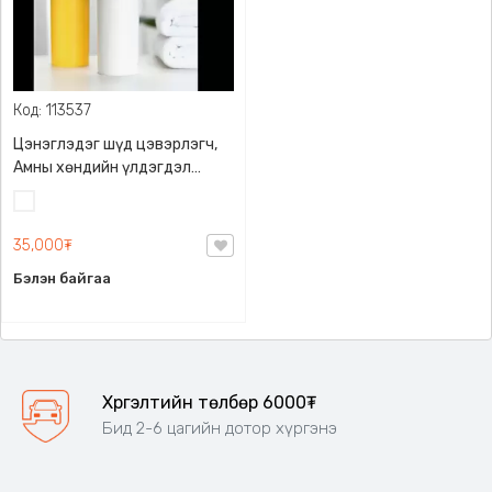
Код: 113537
Цэнэглэдэг шүд цэвэрлэгч,
Амны хөндийн үлдэгдэл
бохирыг арилгана
Цагаан
35,000₮
Бэлэн байгаа
Хүргэлтийн төлбөр 6000₮
Бид 2-6 цагийн дотор хүргэнэ