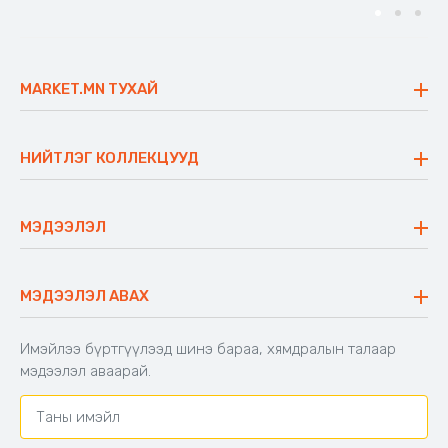
MARKET.MN ТУХАЙ
Бидний тухай
Үнэт зүйлс
НИЙТЛЭГ КОЛЛЕКЦУУД
Ажлын байр
Майхан
Ажиллах арга барил
Сүүдрэвч
МЭДЭЭЛЭЛ
Блог
Аяны ширээ
Түгээмэл асуулт
Хийлдэг гудас
Буцаалтын журам
МЭДЭЭЛЭЛ АВАХ
Аяны түшлэгтэй сандал
Захиалга шалгах
Хамтран ажиллах
Имэйлээ бүртгүүлээд шинэ бараа, хямдралын талаар
Холбоо барих
мэдээлэл аваарай.