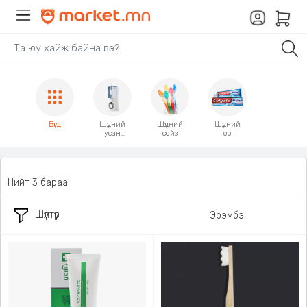
Бүгд
Шүдний
Шүдний
Шүдний
усан
сойз
оо
цэвэрлэгч
Нийт 3 бараа
Шүүлтүүр
Эрэмбэ: