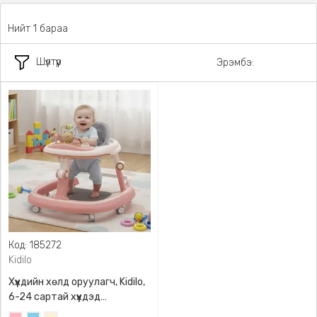
Нийт 1 бараа
Шүүлтүүр
Эрэмбэ:
Код: 185272
Kidilo
Хүүхдийн хөлд оруулагч, Kidilo,
6-24 сартай хүүхдэд
зориулсан