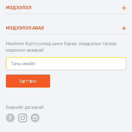
Ажиллах арга барил
Сүүдрэвч
МЭДЭЭЛЭЛ
Блог
Аяны ширээ
Түгээмэл асуулт
Хийлдэг гудас
Буцаалтын журам
МЭДЭЭЛЭЛ АВАХ
Аяны түшлэгтэй сандал
Захиалга шалгах
Хамтран ажиллах
Имэйлээ бүртгүүлээд шинэ бараа, хямдралын талаар
Холбоо барих
мэдээлэл аваарай.
Бүртгүүлэх
Биднийг дагаарай