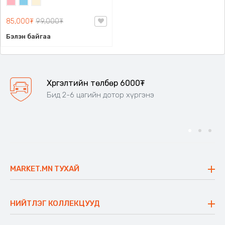
Цайвар
Цайвар
Цөцгий
ягаан
цэнхэр
цагаан
85,000₮
99,000₮
Бэлэн байгаа
Хүргэлтийн төлбөр 6000₮
Бид 2-6 цагийн дотор хүргэнэ
MARKET.MN ТУХАЙ
Бидний тухай
Үнэт зүйлс
НИЙТЛЭГ КОЛЛЕКЦУУД
Ажлын байр
Майхан