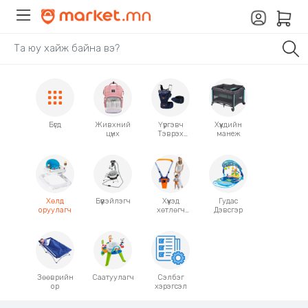
Бүгд
Живхний
Үүргэвч
Хүүхдийн
цүнх
Тэврэх
манеж
хэрэгсэл
Хөлд
Бүүвэйлэгч
Хүүхэд
Гудас
оруулагч
хөтлөгч
Дэвсгэр
оосор
Зөөврийн
Саатуулагч
Сэлбэг
ор
хэрэгсэл