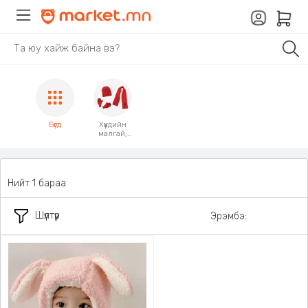
Бүгд
Хүүхдийн
малгай,
ороолт
Нийт 1 бараа
Шүүлтүүр
Эрэмбэ: