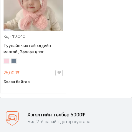
Код: 113040
Туулайн чихтэй хүүхдийн
малгай , Зөөлөн үслэг
материалтай, 2 талаараа
Усан
Хөх
өмсдөг, Зөөлөн үслэг
ягаан
саарал
материалтай, 2 талаараа
25,000₮
өмсдөг
Бэлэн байгаа
Хүргэлтийн төлбөр 6000₮
Бид 2-6 цагийн дотор хүргэнэ