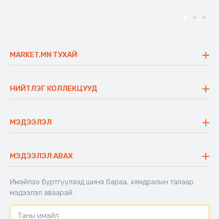
MARKET.MN ТУХАЙ
Бидний тухай
Үнэт зүйлс
НИЙТЛЭГ КОЛЛЕКЦУУД
Ажлын байр
Майхан
Ажиллах арга барил
Сүүдрэвч
МЭДЭЭЛЭЛ
Блог
Аяны ширээ
Түгээмэл асуулт
Хийлдэг гудас
Буцаалтын журам
МЭДЭЭЛЭЛ АВАХ
Аяны түшлэгтэй сандал
Захиалга шалгах
Хамтран ажиллах
Имэйлээ бүртгүүлээд шинэ бараа, хямдралын талаар
Холбоо барих
мэдээлэл аваарай.