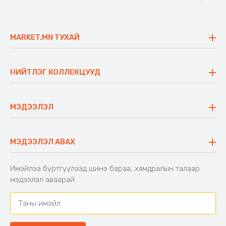
MARKET.MN ТУХАЙ
Бидний тухай
Үнэт зүйлс
НИЙТЛЭГ КОЛЛЕКЦУУД
Ажлын байр
Майхан
Ажиллах арга барил
Сүүдрэвч
МЭДЭЭЛЭЛ
Блог
Аяны ширээ
Түгээмэл асуулт
Хийлдэг гудас
Буцаалтын журам
МЭДЭЭЛЭЛ АВАХ
Аяны түшлэгтэй сандал
Захиалга шалгах
Хамтран ажиллах
Имэйлээ бүртгүүлээд шинэ бараа, хямдралын талаар
Холбоо барих
мэдээлэл аваарай.