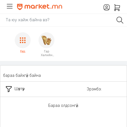
Бүгд
Гар
Хөлийн
хэв
авагч
бараа байхгүй байна
Шүүлтүүр
Эрэмбэ:
Бараа олдсонгүй.