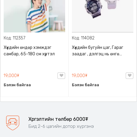
Код: 112357
Код: 114082
Хүүхдийн өндөр хэмждэг
Хүүхдийн бугуйн цаг, Гараг
самбар, 65-180 см хүртэл
заадаг , дэлгэц нь өнгө
өнгийн лед гэрэлтэй, Гараг
заадаг , дэлгэц нь өнгө
өнгийн лед гэрэлтэй
19,000₮
19,000₮
Бэлэн байгаа
Бэлэн байгаа
Хүргэлтийн төлбөр 6000₮
Бид 2-6 цагийн дотор хүргэнэ