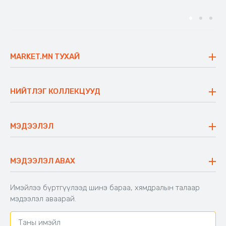
MARKET.MN ТУХАЙ
Бидний тухай
Үнэт зүйлс
НИЙТЛЭГ КОЛЛЕКЦУУД
Ажлын байр
Майхан
Ажиллах арга барил
Сүүдрэвч
МЭДЭЭЛЭЛ
Блог
Аяны ширээ
Түгээмэл асуулт
Хийлдэг гудас
Буцаалтын журам
МЭДЭЭЛЭЛ АВАХ
Аяны түшлэгтэй сандал
Захиалга шалгах
Хамтран ажиллах
Имэйлээ бүртгүүлээд шинэ бараа, хямдралын талаар
Холбоо барих
мэдээлэл аваарай.