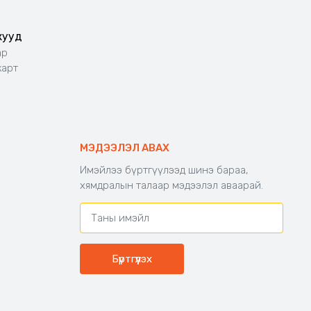
жууд
ар
карт
МЭДЭЭЛЭЛ АВАХ
Имэйлээ бүртгүүлээд шинэ бараа,
хямдралын талаар мэдээлэл аваарай.
Бүртгүүлэх