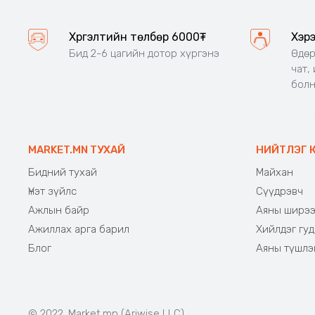
Хүргэлтийн төлбөр 6000₮
Хэр
Бид 2-6 цагийн дотор хүргэнэ
Өдөр
чат,
бол
MARKET.MN ТУХАЙ
НИЙТЛЭГ 
Бидний тухай
Майхан
Үнэт зүйлс
Сүүдрэвч
Ажлын байр
Аяны ширэ
Ажиллах арга барил
Хийлдэг гуд
Блог
Аяны түшлэ
© 2022. Market.mn (Ariwise LLC)