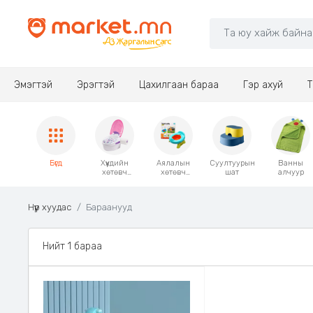
Эмэгтэй
Эрэгтэй
Цахилгаан бараа
Гэр ахуй
Т
Бүгд
Хүүхдийн
Аялалын
Суултуурын
Ванны
хөтөвч
хөтөвч
шат
алчуур
/коршонк/
/коршонк/
Нүүр хуудас
Бараанууд
Нийт 1 бараа