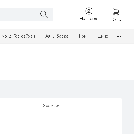
Нэвтрэх
Сагс
үл мэнд, Гоо сайхан
Аяны бараа
Ном
Шинэ
Эрэмбэ: