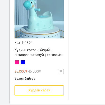
Код: 144894
Хүүхдийн хөтөвч, Хүүхдийн
анхаарал татахуйц тоглоомон
загвартай, 30кг хүртэл
Ягаан
Цэнхэр
даацтай
35,000₮
45,000₮
Бэлэн байгаа
Хурдан харах