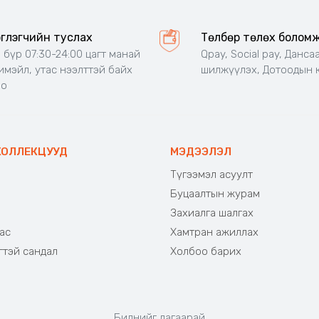
эглэгчийн туслах
Төлбөр төлөх болом
 бүр 07:30-24:00 цагт манай
Qpay, Social pay, Данса
 имэйл, утас нээлттэй байх
шилжүүлэх, Дотоодын 
но
КОЛЛЕКЦУУД
МЭДЭЭЛЭЛ
Түгээмэл асуулт
Буцаалтын журам
э
Захиалга шалгах
ас
Хамтран ажиллах
гтэй сандал
Холбоо барих
Биднийг дагаарай