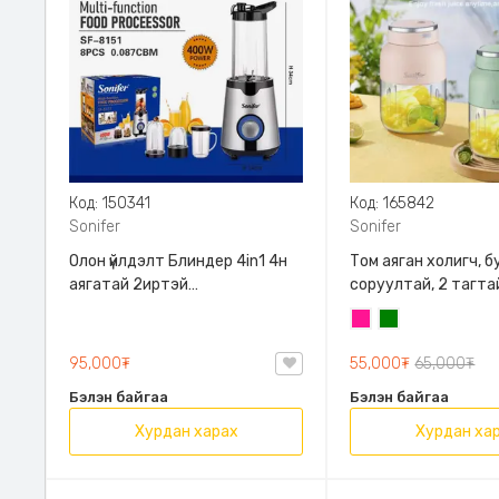
Код: 150341
Код: 165842
Sonifer
Sonifer
Олон үйлдэлт Блиндер 4in1 4н
Том аяган холигч, б
аягатай 2иртэй
соруултай, 2 тагтай
Ажиллуулахад маш хялбар
Sonifer, SF-8131
Ягаан
Ногоон
Хүссэн жимс ногоогоо
миксердээд аваад явах
95,000₮
55,000₮
65,000₮
боломжтой бүгд аяга болдог
Бэлэн байгаа
Бэлэн байгаа
загвартай , Sonifer, SF-8151,
Хүнсний зориулалттай
Хурдан харах
Хурдан ха
Хуванцар