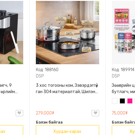
Код: 188160
Код: 189914
DSP
DSP
игч, 9
3 хос тогооны ком, Зэвэрдэггүй
Зөөврийн ц
 төрлийн
ган 304 материалтай, Шилэн
бутлагч, ми
өрлөөр
тагтай, Том тогоо, Хайруулын
ган иртэй,
Цагаан
Хар
Яга
таваг, Шанаган жижиг хоолны
багтаамжта
 DSP,
сав, 1.5л, 2.7л, 5л багтаамжтай
сонголттой
279,000₮
75,000₮
, DSP, CS001U-S01
Бэлэн байгаа
Бэлэн байг
рах
Хурдан харах
Ху