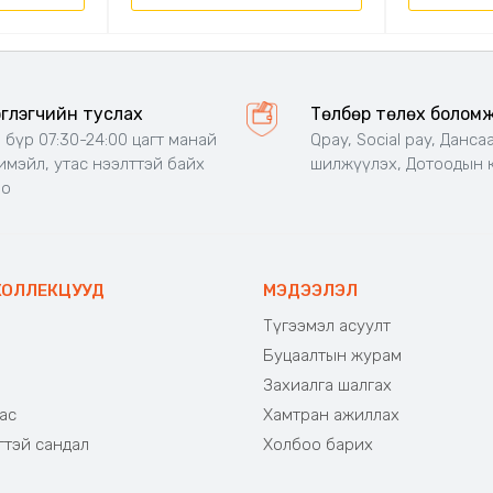
эглэгчийн туслах
Төлбөр төлөх болом
 бүр 07:30-24:00 цагт манай
Qpay, Social pay, Данса
 имэйл, утас нээлттэй байх
шилжүүлэх, Дотоодын 
но
КОЛЛЕКЦУУД
МЭДЭЭЛЭЛ
Түгээмэл асуулт
Буцаалтын журам
э
Захиалга шалгах
ас
Хамтран ажиллах
гтэй сандал
Холбоо барих