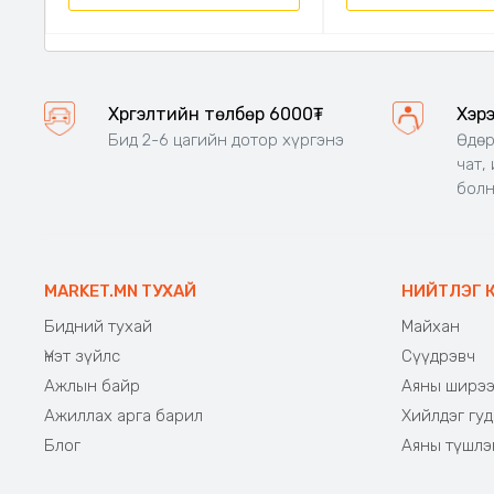
Хүргэлтийн төлбөр 6000₮
Хэр
Бид 2-6 цагийн дотор хүргэнэ
Өдөр
чат,
бол
MARKET.MN ТУХАЙ
НИЙТЛЭГ 
Бидний тухай
Майхан
Үнэт зүйлс
Сүүдрэвч
Ажлын байр
Аяны ширэ
Ажиллах арга барил
Хийлдэг гуд
Блог
Аяны түшлэ