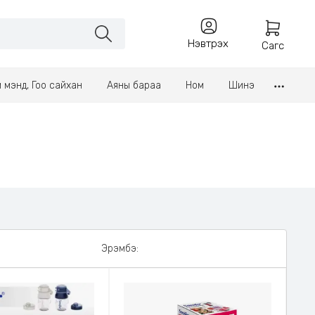
Нэвтрэх
Сагс
үл мэнд, Гоо сайхан
Аяны бараа
Ном
Шинэ
Эрэмбэ: