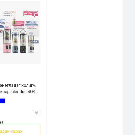
энэглэдэг холигч,
ксер, blender, 304
 400 мл
ан
Цэнхэр
й, 4 өнгийн
 , DSP, KJ2206
аа
рдан харах