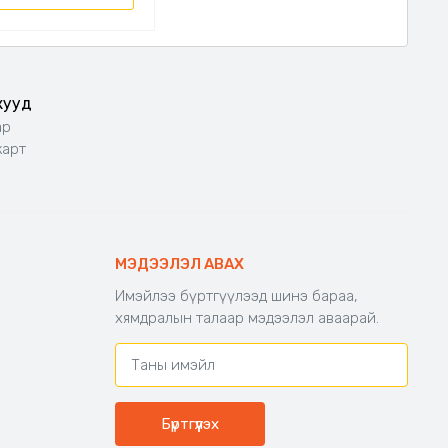
жууд
ар
карт
МЭДЭЭЛЭЛ АВАХ
Имэйлээ бүртгүүлээд шинэ бараа,
хямдралын талаар мэдээлэл аваарай.
Бүртгүүлэх