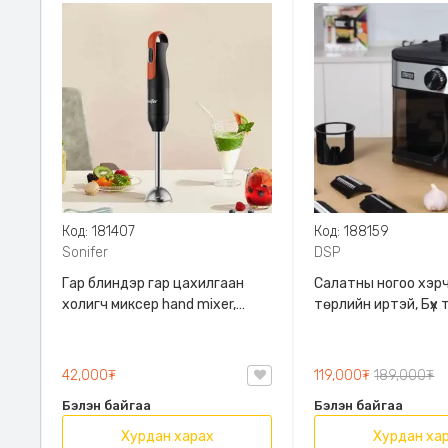
Код: 181407
Код: 188159
Sonifer
DSP
Гар блиндэр гар цахилгаан
Салатны ногоо хэрч
холигч миксер hand mixer,
төрлийн иртэй, Бүх
Sonifer, SF-8164B, SF-8164F,
жимс ногоог олон т
300W хүчин чадалтай,
хэрчих боломжтой,
15000RPM эргэлтийн хурдтай,
Хэрэглэхэд хялбар ,
42,000₮
119,000₮
189,000₮
Бүх төрлийн махны зутан, жимс
KM5077
Бэлэн байгаа
Бэлэн байгаа
ногооны нухаш, крем хийх
боломжтой
Хурдан харах
Хурдан ха