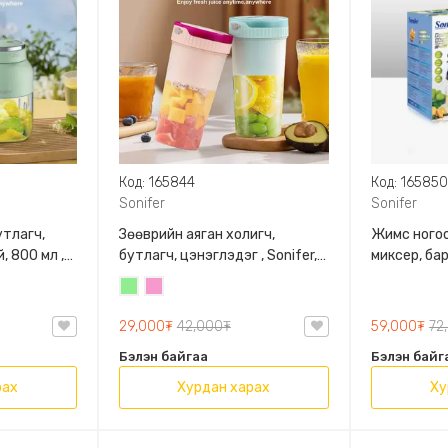
Код: 165844
Код: 16585
Sonifer
Sonifer
утлагч,
Зөөврийн аяган холигч,
Жимс ногоо
, 800 мл ,
бутлагч, цэнэглэдэг , Sonifer,
миксер, бар
SF-8130
8177
Цайвар
Бүдэг
ногоон
ягаан
29,000₮
42,000₮
59,000₮
72
Бэлэн байгаа
Бэлэн байг
рах
Хурдан харах
Ху