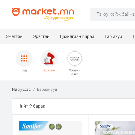
Эмэгтэй
Эрэгтэй
Цахилгаан бараа
Гэр ахуй
Т
Бүгд
Холигч
Холигч
аяга
Нүүр хуудас
Бараанууд
Нийт 9 бараа