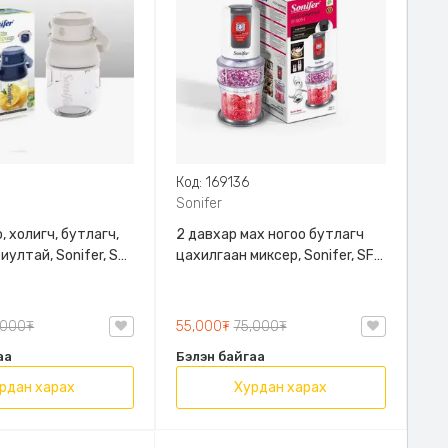
0
Код: 169136
Sonifer
, холигч, бутлагч,
2 давхар мах ногоо бутлагч
иултай, Sonifer, SF-
цахилгаан миксер, Sonifer, SF-
8051, 700мл багтаамжтай,
400W хүчин чадалтай, Хурдны
2 төрлийн тохиргоотой, 4
,000₮
55,000₮
75,000₮
болон 2ш иртэй
аа
Бэлэн байгаа
рдан харах
Хурдан харах