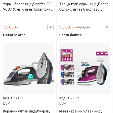
Уурын босоо индүү, Sonifer, SF-
Тавцантай уурын индүү, Босоо
9087, Усны сав нь 1.6литрийн
болон хэвтээ байдлаар
багтаамжтай, 1800W хүчин
ашиглана, Маш зөөлөн уурын
чадалтай, 8 төрлийн
гаралттай, DSP, KD6019,
индүүдлэгийн горимтой
Хэрэглэхэд хялбар
135,000₮
155,000₮
179,000₮
Бэлэн байгаа
Бэлэн байгаа
Код: 182688
Код: 182689
DSP
DSP
Керамик ултай индүү, Хуурай,
Мини керамик ултай индүү,