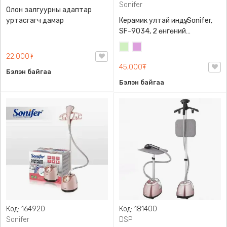
Sonifer
Олон залгуурны адаптар
уртасгагч дамар
Керамик ултай индүү, Sonifer,
SF-9034, 2 өнгөний
сонголттой, Ус шүрших болон
Цайны
Бүдэг
уур гаргах үйлдэлтэй, хөнгөн,
22,000₮
ногоон
нил
барихад гарт эвтэйхэн
45,000₮
ягаан
Бэлэн байгаа
Бэлэн байгаа
Код: 164920
Код: 181400
Sonifer
DSP