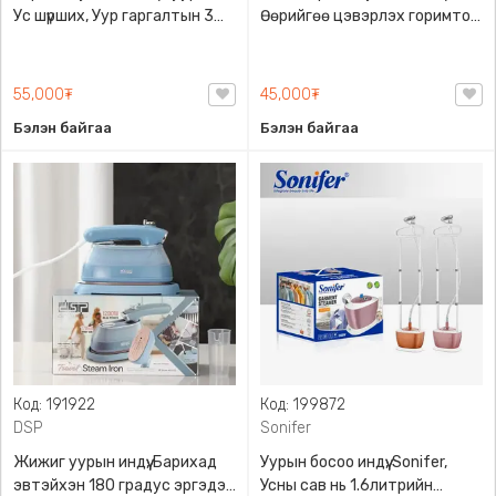
Уc шүрших, Уур гаргалтын 3
Өөрийгөө цэвэрлэх горимтой,
горимтой, Материалаас
Материалаас хамаарсан
хамаарсан температур
температур тохиргоотой,
тохиргоотой, DSP, KD1097
Гарт барихад эвтэйхэн
55,000₮
45,000₮
жижиг хэмжээтэй, DSP,
Бэлэн байгаа
Бэлэн байгаа
KD1173
Код: 191922
Код: 199872
DSP
Sonifer
Жижиг уурын индүү, Барихад
Уурын босоо индүү, Sonifer,
эвтэйхэн 180 градус эргэдэг
Усны сав нь 1.6литрийн