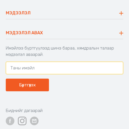
Майхан
Ажиллах арга барил
Сүүдрэвч
МЭДЭЭЛЭЛ
Блог
Аяны ширээ
Түгээмэл асуулт
Хийлдэг гудас
Буцаалтын журам
МЭДЭЭЛЭЛ АВАХ
Аяны түшлэгтэй сандал
Захиалга шалгах
Хамтран ажиллах
Имэйлээ бүртгүүлээд шинэ бараа, хямдралын талаар
Холбоо барих
мэдээлэл аваарай.
Бүртгүүлэх
Биднийг дагаарай