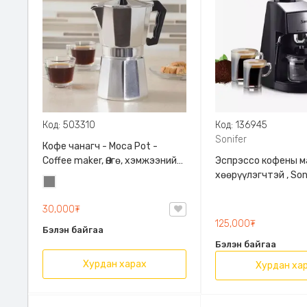
Код: 503310
Код: 136945
Sonifer
Кофе чанагч - Moca Pot -
Coffee maker, Өнгө, хэмжээний
Эспрэссо кофены ма
сонголттой
хөөрүүлэгчтэй , Soni
Саарал
3534
30,000₮
125,000₮
Бэлэн байгаа
Бэлэн байгаа
Хурдан харах
Хурдан ха