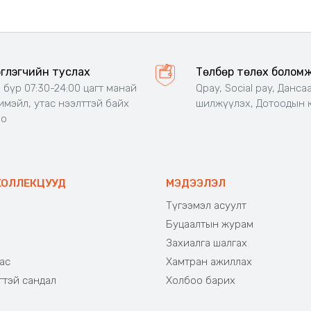
эглэгчийн туслах
Төлбөр төлөх болом
 бүр 07:30-24:00 цагт манай
Qpay, Social pay, Данса
 имэйл, утас нээлттэй байх
шилжүүлэх, Дотоодын 
но
КОЛЛЕКЦУУД
МЭДЭЭЛЭЛ
Түгээмэл асуулт
Буцаалтын журам
э
Захиалга шалгах
ас
Хамтран ажиллах
гтэй сандал
Холбоо барих