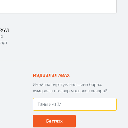
жууд
ар
карт
МЭДЭЭЛЭЛ АВАХ
Имэйлээ бүртгүүлээд шинэ бараа,
хямдралын талаар мэдээлэл аваарай.
Бүртгүүлэх