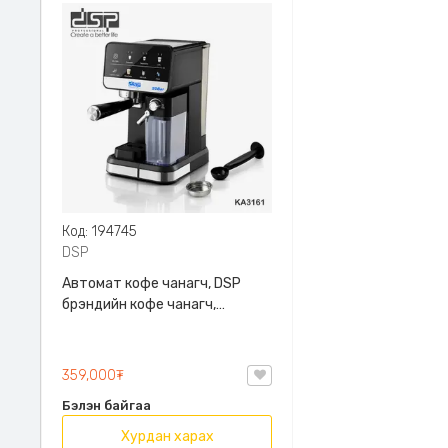
Код: 194745
DSP
Автомат кофе чанагч, DSP
брэндийн кофе чанагч,
Автомат сүү хөөсрүүлэгчтэй,
LED мэдрэгчтэй Latte
Americano, Cappucino Хүйтэн
359,000₮
Cold espresso гардаг, DSP,
Бэлэн байгаа
KA3161-BS
Хурдан харах