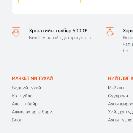
Хүргэлтийн төлбөр 6000₮
Хэр
Бид 2-6 цагийн дотор хүргэнэ
Өдөр
чат,
бол
MARKET.MN ТУХАЙ
НИЙТЛЭГ 
Бидний тухай
Майхан
Үнэт зүйлс
Сүүдрэвч
Ажлын байр
Аяны ширэ
Ажиллах арга барил
Хийлдэг гуд
Блог
Аяны түшлэ