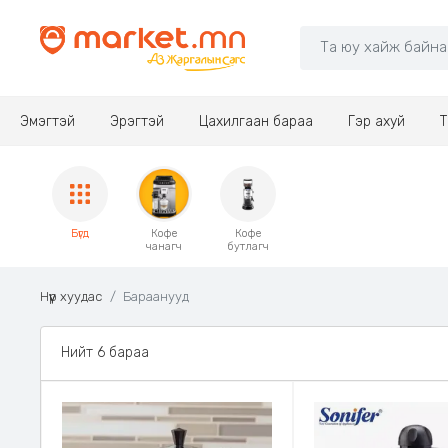
Эмэгтэй
Эрэгтэй
Цахилгаан бараа
Гэр ахуй
Т
Бүгд
Кофе
Кофе
чанагч
бутлагч
Нүүр хуудас
Бараанууд
Нийт 6 бараа