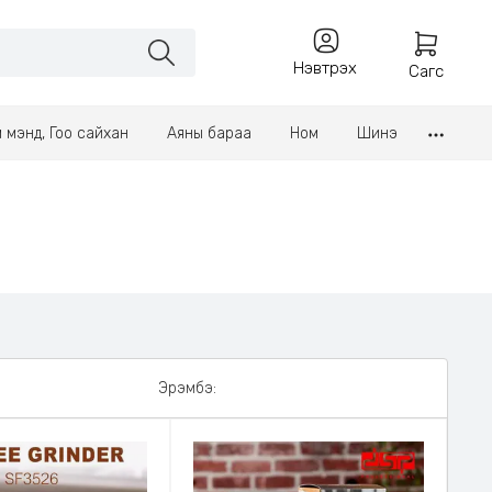
Нэвтрэх
Сагс
үл мэнд, Гоо сайхан
Аяны бараа
Ном
Шинэ
Эрэмбэ: