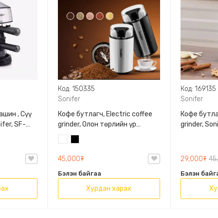
Код: 150335
Код: 169135
Sonifer
Sonifer
шин , Сүү
Кофе бутлагч, Electric coffee
Кофе бутлаг
fer, SF-
grinder, Олон төрлийн үр
grinder, So
бутлах боломжтой Шинэ
төрлийн үр
Цагаан
Хар
загварын автомат бутлагч ,
Шинэ загв
Sonifer, SF-3567
бутлагч
45,000₮
29,000₮
45
Бэлэн байгаа
Бэлэн байг
рах
Хурдан харах
Ху