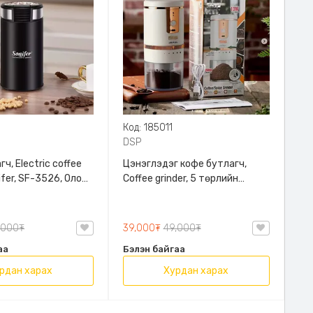
Код: 185011
DSP
ч, Electric coffee
Цэнэглэдэг кофе бутлагч,
nifer, SF-3526, Олон
Coffee grinder, 5 төрлийн
 бутлах боломжтой,
хүчний тохируулгатай,
арын автомат
Хэрэглэхэд хялбар, хаана ч
ашиглаж болно, DSP, KA3129
,000₮
39,000₮
49,000₮
аа
Бэлэн байгаа
рдан харах
Хурдан харах