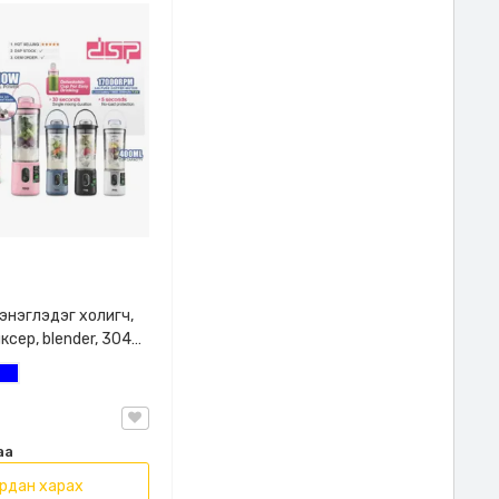
энэглэдэг холигч,
ксер, blender, 304
 400 мл
ан
Цэнхэр
й, 4 өнгийн
 , DSP, KJ2206
аа
рдан харах