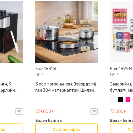
Код: 188160
Код: 189914
DSP
DSP
игч, 9
3 хос тогооны ком, Зэвэрдэггүй
Зөөврийн ц
 төрлийн
ган 304 материалтай, Шилэн
бутлагч, ми
өрлөөр
тагтай, Том тогоо, Хайруулын
ган иртэй,
Цагаан
Хар
Яга
таваг, Шанаган жижиг хоолны
багтаамжта
 DSP,
сав, 1.5л, 2.7л, 5л багтаамжтай
сонголттой
279,000₮
75,000₮
, DSP, CS001U-S01
Бэлэн байгаа
Бэлэн байг
рах
Хурдан харах
Ху