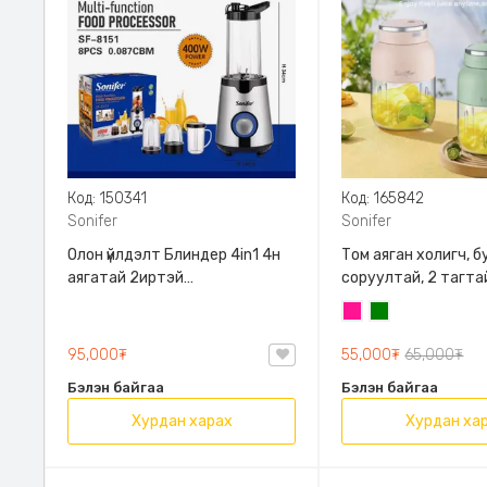
Код: 150341
Код: 165842
Sonifer
Sonifer
Олон үйлдэлт Блиндер 4in1 4н
Том аяган холигч, б
аягатай 2иртэй
соруултай, 2 тагтай
Ажиллуулахад маш хялбар
Sonifer, SF-8131
Ягаан
Ногоон
Хүссэн жимс ногоогоо
миксердээд аваад явах
95,000₮
55,000₮
65,000₮
боломжтой бүгд аяга болдог
Бэлэн байгаа
Бэлэн байгаа
загвартай , Sonifer, SF-8151,
Хүнсний зориулалттай
Хурдан харах
Хурдан ха
Хуванцар