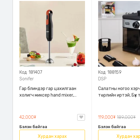
Код: 181407
Код: 188159
Sonifer
DSP
Гар блиндэр гар цахилгаан
Салатны ногоо хэрч
холигч миксер hand mixer,
төрлийн иртэй, Бүх
Sonifer, SF-8164B, SF-8164F,
жимс ногоог олон т
300W хүчин чадалтай,
хэрчих боломжтой,
15000RPM эргэлтийн хурдтай,
Хэрэглэхэд хялбар ,
42,000₮
119,000₮
189,000₮
Бүх төрлийн махны зутан, жимс
KM5077
Бэлэн байгаа
Бэлэн байгаа
ногооны нухаш, крем хийх
боломжтой
Хурдан харах
Хурдан ха