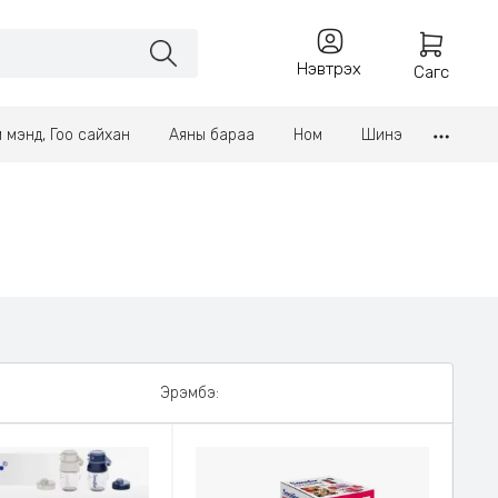
Нэвтрэх
Сагс
үл мэнд, Гоо сайхан
Аяны бараа
Ном
Шинэ
Эрэмбэ: