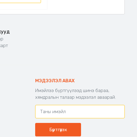
жууд
ар
карт
МЭДЭЭЛЭЛ АВАХ
Имэйлээ бүртгүүлээд шинэ бараа,
хямдралын талаар мэдээлэл аваарай.
Бүртгүүлэх