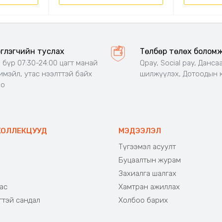
эглэгчийн туслах
Төлбөр төлөх болом
 бүр 07:30-24:00 цагт манай
Qpay, Social pay, Данса
 имэйл, утас нээлттэй байх
шилжүүлэх, Дотоодын 
но
КОЛЛЕКЦУУД
МЭДЭЭЛЭЛ
Түгээмэл асуулт
Буцаалтын журам
э
Захиалга шалгах
ас
Хамтран ажиллах
гтэй сандал
Холбоо барих