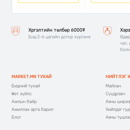
Хүргэлтийн төлбөр 6000₮
Хэр
Бид 2-6 цагийн дотор хүргэнэ
Өдөр
чат,
бол
MARKET.MN ТУХАЙ
НИЙТЛЭГ 
Бидний тухай
Майхан
Үнэт зүйлс
Сүүдрэвч
Ажлын байр
Аяны ширэ
Ажиллах арга барил
Хийлдэг гуд
Блог
Аяны түшлэ