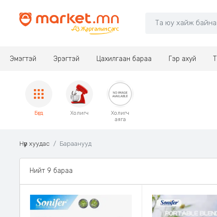
Эмэгтэй
Эрэгтэй
Цахилгаан бараа
Гэр ахуй
Т
Бүгд
Холигч
Холигч
аяга
Нүүр хуудас
Бараанууд
Нийт 9 бараа