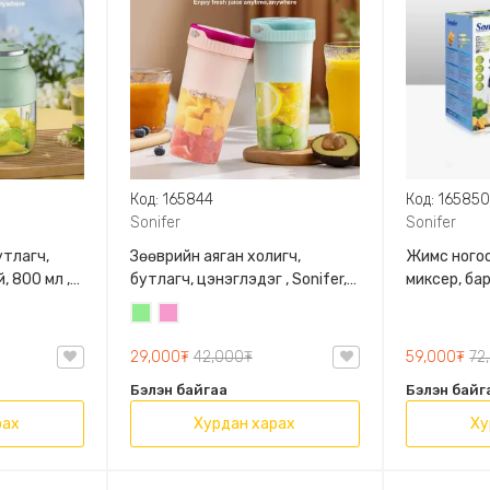
Код: 165844
Код: 16585
Sonifer
Sonifer
утлагч,
Зөөврийн аяган холигч,
Жимс ногоо
, 800 мл ,
бутлагч, цэнэглэдэг , Sonifer,
миксер, бар
SF-8130
8177
Цайвар
Бүдэг
ногоон
ягаан
29,000₮
42,000₮
59,000₮
72
Бэлэн байгаа
Бэлэн байг
рах
Хурдан харах
Ху