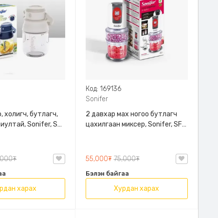
0
Код: 169136
Sonifer
, холигч, бутлагч,
2 давхар мах ногоо бутлагч
иултай, Sonifer, SF-
цахилгаан миксер, Sonifer, SF-
8051, 700мл багтаамжтай,
400W хүчин чадалтай, Хурдны
2 төрлийн тохиргоотой, 4
,000₮
55,000₮
75,000₮
болон 2ш иртэй
аа
Бэлэн байгаа
рдан харах
Хурдан харах