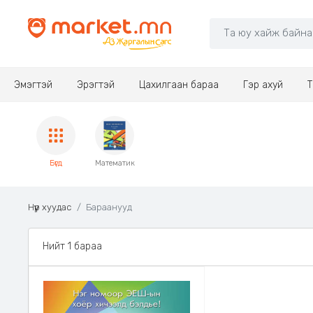
Эмэгтэй
Эрэгтэй
Цахилгаан бараа
Гэр ахуй
Т
Бүгд
Математик
Нүүр хуудас
Бараанууд
Нийт 1 бараа