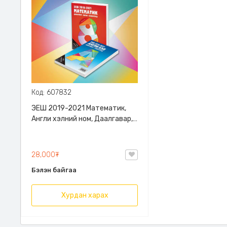
Код: 607832
ЭЕШ 2019-2021 Математик,
Англи хэлний ном, Даалгавар,
Хариу, Бодолтууд /2 ширхэг
хариултын хуудасны загвар
дагалдана/
28,000₮
Бэлэн байгаа
Хурдан харах