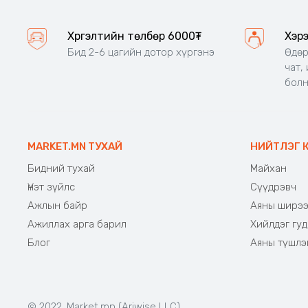
Хүргэлтийн төлбөр 6000₮
Хэр
Бид 2-6 цагийн дотор хүргэнэ
Өдөр
чат,
бол
MARKET.MN ТУХАЙ
НИЙТЛЭГ 
Бидний тухай
Майхан
Үнэт зүйлс
Сүүдрэвч
Ажлын байр
Аяны ширэ
Ажиллах арга барил
Хийлдэг гуд
Блог
Аяны түшлэ
© 2022. Market.mn (Ariwise LLC)