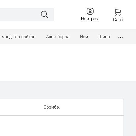
Нэвтрэх
Сагс
үл мэнд, Гоо сайхан
Аяны бараа
Ном
Шинэ
Эрэмбэ: