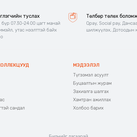
эглэгчийн туслах
Төлбөр төлөх болом
 бүр 07:30-24:00 цагт манай
Qpay, Social pay, Данса
 имэйл, утас нээлттэй байх
шилжүүлэх, Дотоодын 
но
КОЛЛЕКЦУУД
МЭДЭЭЛЭЛ
Түгээмэл асуулт
Буцаалтын журам
э
Захиалга шалгах
ас
Хамтран ажиллах
гтэй сандал
Холбоо барих
Биднийг дагаарай