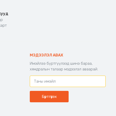
жууд
ар
карт
МЭДЭЭЛЭЛ АВАХ
Имэйлээ бүртгүүлээд шинэ бараа,
хямдралын талаар мэдээлэл аваарай.
Бүртгүүлэх