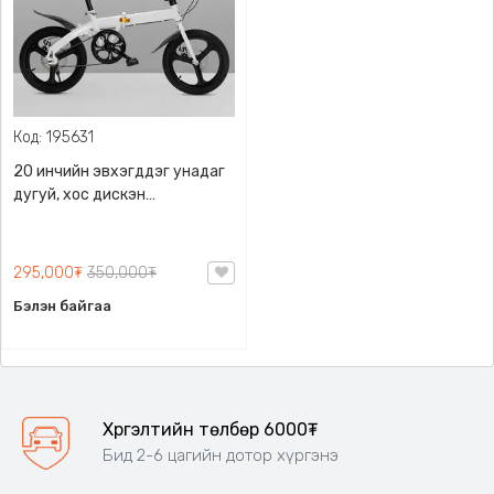
Код: 195631
20 инчийн эвхэгддэг унадаг
дугуй, хос дискэн
тормостой,автомашины
тээш, орон сууц, оффис
зэрэг бага зай эзэлнэ, ган
295,000₮
350,000₮
рам нь бат бөх бүтэцтэй,Өргөн
Бэлэн байгаа
хээтэй резинэн дугуй, Магни
хайлшин цул обуд Дагалдах
8
Хүргэлтийн төлбөр 6000₮
Бид 2-6 цагийн дотор хүргэнэ