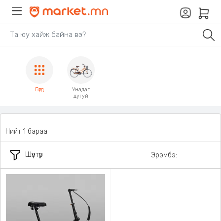
Бүгд
Унадаг
дугуй
Нийт 1 бараа
Шүүлтүүр
Эрэмбэ: