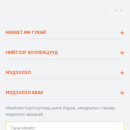
MARKET.MN ТУХАЙ
Бидний тухай
Үнэт зүйлс
НИЙТЛЭГ КОЛЛЕКЦУУД
Ажлын байр
Майхан
Ажиллах арга барил
Сүүдрэвч
МЭДЭЭЛЭЛ
Блог
Аяны ширээ
Түгээмэл асуулт
Хийлдэг гудас
Буцаалтын журам
МЭДЭЭЛЭЛ АВАХ
Аяны түшлэгтэй сандал
Захиалга шалгах
Хамтран ажиллах
Имэйлээ бүртгүүлээд шинэ бараа, хямдралын талаар
Холбоо барих
мэдээлэл аваарай.