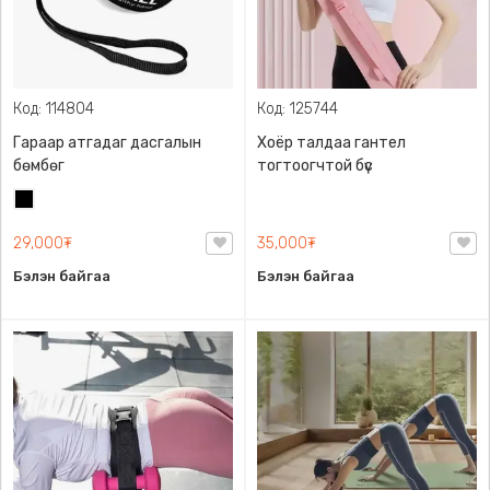
Код: 114804
Код: 125744
Гараар атгадаг дасгалын
Хоёр талдаа гантел
бөмбөг
тогтоогчтой бүс
Хар
29,000₮
35,000₮
Бэлэн байгаа
Бэлэн байгаа