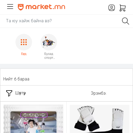
Бүгд
Бусад
спорт
чөлөөт
цагийн
хэрэгсэл
Нийт 6 бараа
Шүүлтүүр
Эрэмбэ: