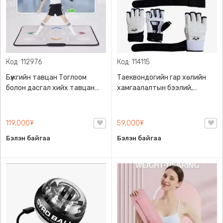
Код: 112976
Код: 114115
Бүжгийн тавцан Тоглоом
Таеквондогийн гар хөлийн
болон дасгал хийх тавцан
хамгаалалтын бээлий,
мэдрэгтэй Bluetooth-ээр
амьсгалдаг даавуун,
холбогддог
сайжруулсан PU арьсан
материалтай, L,XL size
119,000₮
59,000₮
Бэлэн байгаа
Бэлэн байгаа