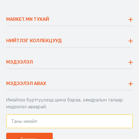
MARKET.MN ТУХАЙ
Бидний тухай
Үнэт зүйлс
НИЙТЛЭГ КОЛЛЕКЦУУД
Ажлын байр
Майхан
Ажиллах арга барил
Сүүдрэвч
МЭДЭЭЛЭЛ
Блог
Аяны ширээ
Түгээмэл асуулт
Хийлдэг гудас
Буцаалтын журам
МЭДЭЭЛЭЛ АВАХ
Аяны түшлэгтэй сандал
Захиалга шалгах
Хамтран ажиллах
Имэйлээ бүртгүүлээд шинэ бараа, хямдралын талаар
Холбоо барих
мэдээлэл аваарай.