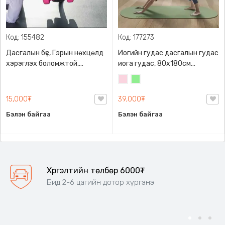
Код: 155482
Код: 177273
Дасгалын бүс, Гэрын нөхцөлд
Иогийн гудас дасгалын гудас
хэрэглэх боломжтой,
иога гудас, 80x180см
хажуудаа туухай зүүх
хэмжээтэй 5мм зузаан PU
Усан
Цайвар
боломжтой
материалтай ус хөлс
ягаан
ногоон
шингээдэг, гулгахгүй барьц
15,000₮
39,000₮
сайтай
Бэлэн байгаа
Бэлэн байгаа
Хүргэлтийн төлбөр 6000₮
Бид 2-6 цагийн дотор хүргэнэ