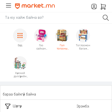
Бүгд
Гоо
Гал
Тоглоомон
сайхан
тогооны
багаж
Загварын
хэрэгсэлтэй
хэрэгсэл
хэрэгсэлтэй
тоглоом
тоглоом
Хүнсний
дэлгүүрийн
хэрэгсэлтэй
тоглоом
бараа байхгүй байна
Шүүлтүүр
Эрэмбэ: