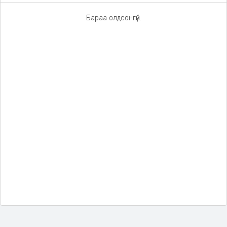
Бараа олдсонгүй.