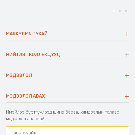
MARKET.MN ТУХАЙ
Бидний тухай
Үнэт зүйлс
НИЙТЛЭГ КОЛЛЕКЦУУД
Ажлын байр
Майхан
Ажиллах арга барил
Сүүдрэвч
МЭДЭЭЛЭЛ
Блог
Аяны ширээ
Түгээмэл асуулт
Хийлдэг гудас
Буцаалтын журам
МЭДЭЭЛЭЛ АВАХ
Аяны түшлэгтэй сандал
Захиалга шалгах
Хамтран ажиллах
Имэйлээ бүртгүүлээд шинэ бараа, хямдралын талаар
Холбоо барих
мэдээлэл аваарай.