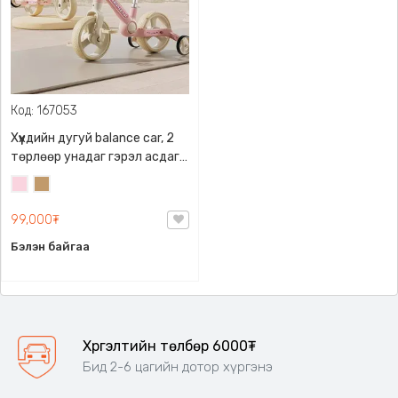
Код: 167053
Хүүхдийн дугуй balance car, 2
төрлөөр унадаг гэрэл асдаг
дуу дуугардаг
Усан
Тэмээний
ягаан
бор
99,000₮
Бэлэн байгаа
Хүргэлтийн төлбөр 6000₮
Бид 2-6 цагийн дотор хүргэнэ