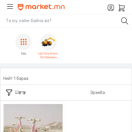
Бүгд
Цуглуулгын,
тоглоомон
автомашин
Нийт 1 бараа
Шүүлтүүр
Эрэмбэ: