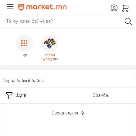
Бүгд
Хобби
Цуглуулга
бараа байхгүй байна
Шүүлтүүр
Эрэмбэ:
Бараа олдсонгүй.