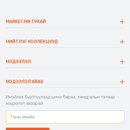
MARKET.MN ТУХАЙ
Бидний тухай
Үнэт зүйлс
НИЙТЛЭГ КОЛЛЕКЦУУД
Ажлын байр
Майхан
Ажиллах арга барил
Сүүдрэвч
МЭДЭЭЛЭЛ
Блог
Аяны ширээ
Түгээмэл асуулт
Хийлдэг гудас
Буцаалтын журам
МЭДЭЭЛЭЛ АВАХ
Аяны түшлэгтэй сандал
Захиалга шалгах
Хамтран ажиллах
Имэйлээ бүртгүүлээд шинэ бараа, хямдралын талаар
Холбоо барих
мэдээлэл аваарай.