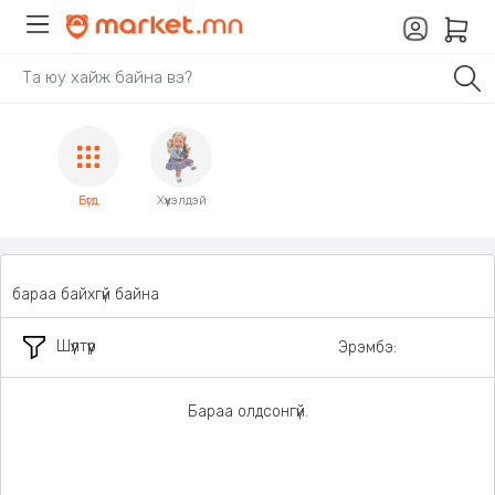
Бүгд
Хүүхэлдэй
бараа байхгүй байна
Шүүлтүүр
Эрэмбэ:
Бараа олдсонгүй.