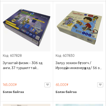
Код: 607828
Код: 607830
Зугаатай физик - 306 эд
Залуу зохион бүтээгч /
анги, 37 туршилттай
Ирээдүйн инженерүүдэд/ 56 эд
Физикийн шинжлэх ухааны
анги, 21 туршилт, зурагт
суурь хичээл, 8-15 нас
гарын авлагатай, 5+ нас
165,000₮
65,000₮
Бэлэн байгаа
Бэлэн байгаа