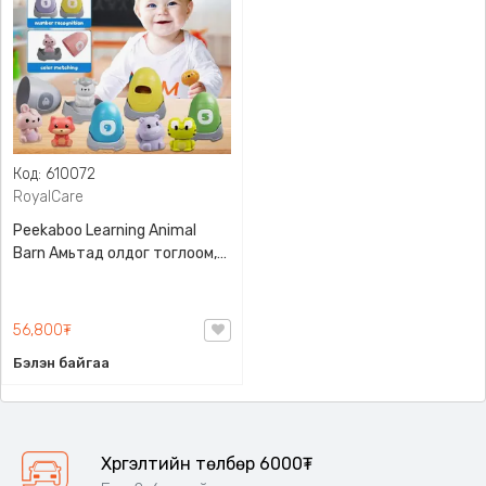
Код: 610072
RoyalCare
Peekaboo Learning Animal
Barn Амьтад олдог тоглоом,
RoyalCare, 3+ настай хүүхдүүдэд
зориулсан, Abc материалтай,
10ш амьтантай
56,800₮
Бэлэн байгаа
Хүргэлтийн төлбөр 6000₮