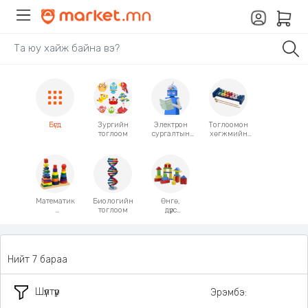
Бүгд
Зургийн
Электрон
Тоглоомон
тоглоом
сургалтын
хөгжмийн
тоглоом
зэмсэг
Математик
Биологийн
Өнгө,
тоглоом
дүрс
тоглоом
ялгах
тоглоом
Нийт 7 бараа
Шүүлтүүр
Эрэмбэ: