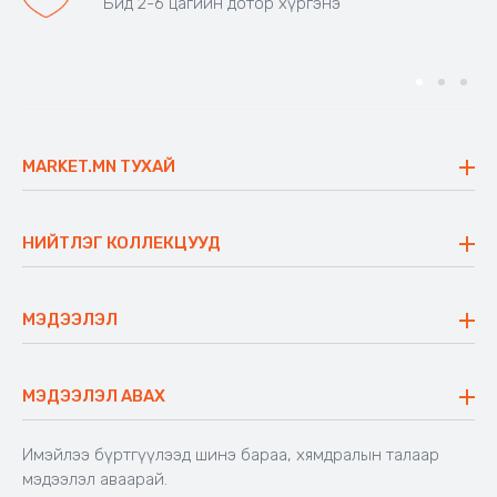
Бид 2-6 цагийн дотор хүргэнэ
MARKET.MN ТУХАЙ
Бидний тухай
Үнэт зүйлс
НИЙТЛЭГ КОЛЛЕКЦУУД
Ажлын байр
Майхан
Ажиллах арга барил
Сүүдрэвч
МЭДЭЭЛЭЛ
Блог
Аяны ширээ
Түгээмэл асуулт
Хийлдэг гудас
Буцаалтын журам
МЭДЭЭЛЭЛ АВАХ
Аяны түшлэгтэй сандал
Захиалга шалгах
Хамтран ажиллах
Имэйлээ бүртгүүлээд шинэ бараа, хямдралын талаар
Холбоо барих
мэдээлэл аваарай.