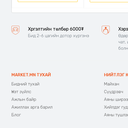
Хүргэлтийн төлбөр 6000₮
Хэр
Бид 2-6 цагийн дотор хүргэнэ
Өдөр
чат,
бол
MARKET.MN ТУХАЙ
НИЙТЛЭГ 
Бидний тухай
Майхан
Үнэт зүйлс
Сүүдрэвч
Ажлын байр
Аяны ширэ
Ажиллах арга барил
Хийлдэг гуд
Блог
Аяны түшлэ