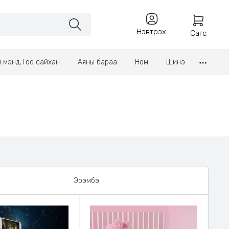
Нэвтрэх
Сагс
үл мэнд, Гоо сайхан
Аяны бараа
Ном
Шинэ
Эрэмбэ: