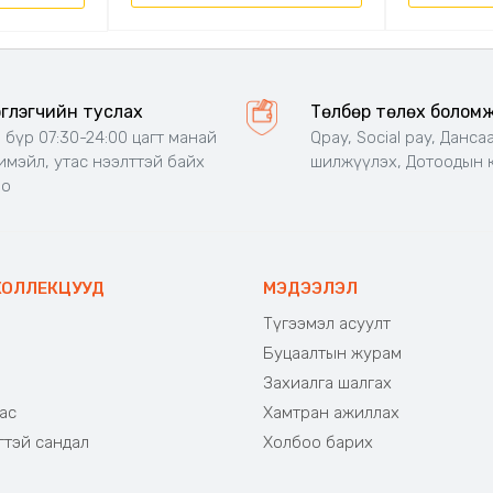
эглэгчийн туслах
Төлбөр төлөх болом
 бүр 07:30-24:00 цагт манай
Qpay, Social pay, Данса
 имэйл, утас нээлттэй байх
шилжүүлэх, Дотоодын 
но
КОЛЛЕКЦУУД
МЭДЭЭЛЭЛ
Түгээмэл асуулт
Буцаалтын журам
э
Захиалга шалгах
ас
Хамтран ажиллах
гтэй сандал
Холбоо барих