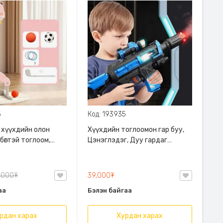
5
Код: 193935
 хүүхдийн олон
Хүүхдийн тоглоомон гар буу,
бөгтэй тоглоом,
Цэнэглэдэг, Дуу гардаг
мбөг, гольф тоглох
эффект, чичиргээтэй, Гэрэл
ны
болон манан татах үйлдэлтэй,
д тохиромжтой,
Сансрын роботын дүрстэй
,000₮
39,000₮
 нь 142 см хүртэл
аа
Бэлэн байгаа
рдан харах
Хурдан харах