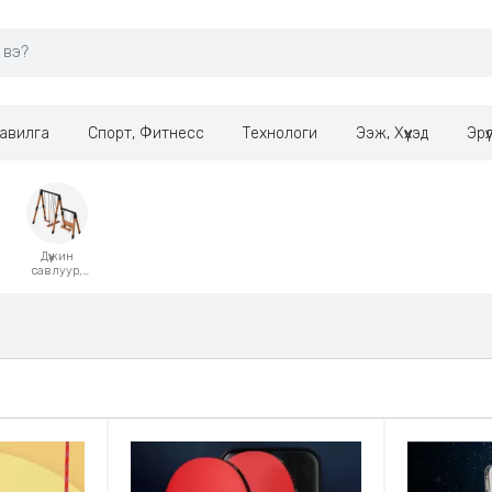
авилга
Спорт, Фитнесс
Технологи
Ээж, Хүүхэд
Эрү
Дүүжин
савлуур,
Гулсуур