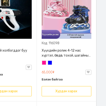
Код: 116098
й холбогддог буу
Хүүхдийн ролик 4-12 нас
хүртэл, Өвдөг, тохой, шагайны
хамгаалалт дагалдана, S, M
Ягаан
Цэнхэр
размертай, Хөлд тухтай зөөлөн
зузаан материалтай, хөл нухаж
65,000₮
аа
өвтгөхгүй
Бэлэн байгаа
рдан харах
Хурдан харах