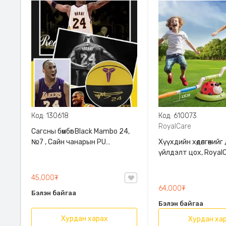
Код: 130618
Код: 610073
RoyalCare
Сагсны бөмбөг Black Mambo 24,
№7 , Сайн чанарын PU
Хүүхдийн хөдөлгөөний
материалтай, 2 өнгөний
үйлдэлт цох, Royal
сонголттой, ус чийг нэвтэрч
товойхгүй
45,000₮
64,000₮
Бэлэн байгаа
Бэлэн байгаа
Хурдан харах
Хурдан ха