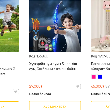
Код: 156866
Код: 19098
Хүүхдийн нум сум +3 нас, 6ш
Бага насны
г дэмжих 3
сум, 3ш байны аяга, 1ш байны
үйлдэлт бөм
Care
самбар болон сум хадгалагч
Сагс, хөл бө
Ягаан
Цэнхэр
дагалдана
боломжтой, 1-6 нас
хүүхдүүдэ
29,000₮
65,000₮
89
Шийд хэсэг
Бэлэн байгаа
Бэлэн байг
сунадаг
Хурдан харах
Ху
рах