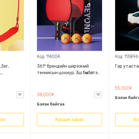
Код: 114004
Код: 113896
,5кг,
361º брендийн ширээний
Гар утаста
,
теннисын цохиур, 3ш бөмбөгтэй,
ой, бүх
гарт эвтэйхэн хальтардаггүй
мжтой,
модон бариултай
55,000₮
х
38,000₮
Бэлэн байг
Бэлэн байгаа
рах
Хурдан харах
Ху