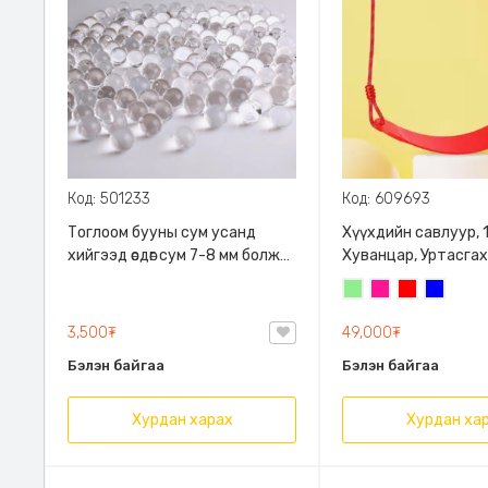
Код: 501233
Код: 609693
Тоглоом бууны сум усанд
Хүүхдийн савлуур, 1
хийгээд өсдөг сум 7-8 мм болж
Хуванцар, Уртасгах
томордог, 5000ш
богиносгох боломжт
Цайвар
Ягаан
Улаан
Цэнхэр
насныханд тохиро
ногоон
хаана ч байрлуула
3,500₮
49,000₮
боломжтой
Бэлэн байгаа
Бэлэн байгаа
Хурдан харах
Хурдан ха