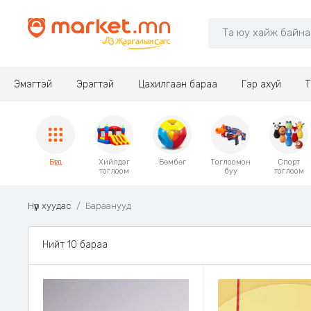
Эмэгтэй
Эрэгтэй
Цахилгаан бараа
Гэр ахуй
Т
Бүгд
Хийлдэг
Бөмбөг
Тоглоомон
Спорт
тоглоом
буу
тоглоом
Нүүр хуудас
Бараанууд
Нийт 10 бараа