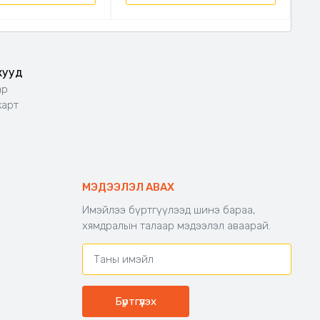
жууд
ар
карт
МЭДЭЭЛЭЛ АВАХ
Имэйлээ бүртгүүлээд шинэ бараа,
хямдралын талаар мэдээлэл аваарай.
Бүртгүүлэх