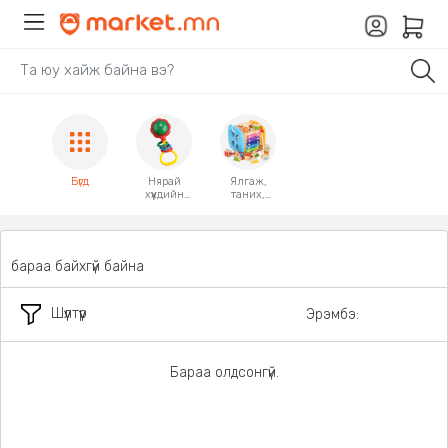
Бүгд
Нярай
Ялгаж,
хүүхдийн
таних,
шагшуурган
өрдөг
тоглоом
тоглоом
бараа байхгүй байна
Шүүлтүүр
Эрэмбэ:
Бараа олдсонгүй.