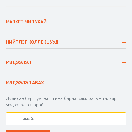
MARKET.MN ТУХАЙ
Бидний тухай
Үнэт зүйлс
НИЙТЛЭГ КОЛЛЕКЦУУД
Ажлын байр
Майхан
Ажиллах арга барил
Сүүдрэвч
МЭДЭЭЛЭЛ
Блог
Аяны ширээ
Түгээмэл асуулт
Хийлдэг гудас
Буцаалтын журам
МЭДЭЭЛЭЛ АВАХ
Аяны түшлэгтэй сандал
Захиалга шалгах
Хамтран ажиллах
Имэйлээ бүртгүүлээд шинэ бараа, хямдралын талаар
Холбоо барих
мэдээлэл аваарай.