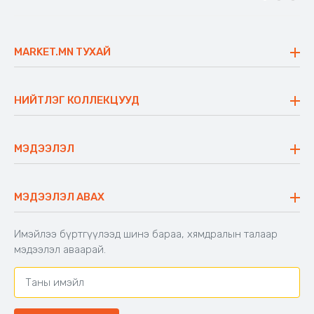
MARKET.MN ТУХАЙ
Бидний тухай
Үнэт зүйлс
НИЙТЛЭГ КОЛЛЕКЦУУД
Ажлын байр
Майхан
Ажиллах арга барил
Сүүдрэвч
МЭДЭЭЛЭЛ
Блог
Аяны ширээ
Түгээмэл асуулт
Хийлдэг гудас
Буцаалтын журам
МЭДЭЭЛЭЛ АВАХ
Аяны түшлэгтэй сандал
Захиалга шалгах
Хамтран ажиллах
Имэйлээ бүртгүүлээд шинэ бараа, хямдралын талаар
Холбоо барих
мэдээлэл аваарай.