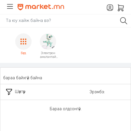
Бүгд
Электрон
амьтантай
тоглоом
бараа байхгүй байна
Шүүлтүүр
Эрэмбэ:
Бараа олдсонгүй.