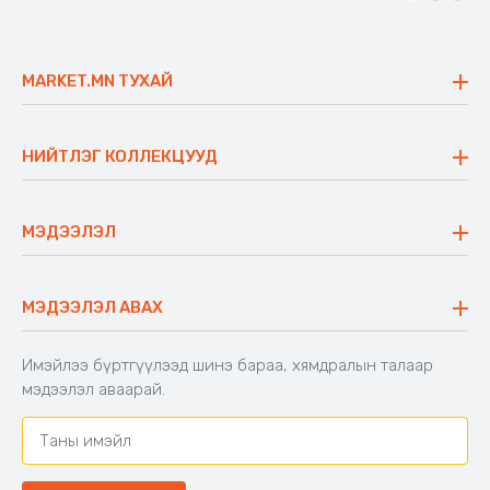
MARKET.MN ТУХАЙ
Бидний тухай
Үнэт зүйлс
НИЙТЛЭГ КОЛЛЕКЦУУД
Ажлын байр
Майхан
Ажиллах арга барил
Сүүдрэвч
МЭДЭЭЛЭЛ
Блог
Аяны ширээ
Түгээмэл асуулт
Хийлдэг гудас
Буцаалтын журам
МЭДЭЭЛЭЛ АВАХ
Аяны түшлэгтэй сандал
Захиалга шалгах
Хамтран ажиллах
Имэйлээ бүртгүүлээд шинэ бараа, хямдралын талаар
Холбоо барих
мэдээлэл аваарай.