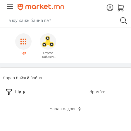
Бүгд
Стресс
тайлагч
спиннер
бараа байхгүй байна
Шүүлтүүр
Эрэмбэ:
Бараа олдсонгүй.