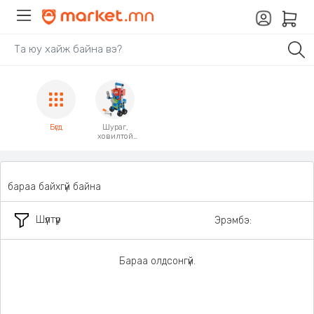
Бүгд
Шураг,
ховилтой
тоглоом
бараа байхгүй байна
Шүүлтүүр
Эрэмбэ:
Бараа олдсонгүй.