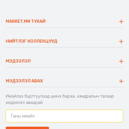
MARKET.MN ТУХАЙ
Бидний тухай
Үнэт зүйлс
НИЙТЛЭГ КОЛЛЕКЦУУД
Ажлын байр
Майхан
Ажиллах арга барил
Сүүдрэвч
МЭДЭЭЛЭЛ
Блог
Аяны ширээ
Түгээмэл асуулт
Хийлдэг гудас
Буцаалтын журам
МЭДЭЭЛЭЛ АВАХ
Аяны түшлэгтэй сандал
Захиалга шалгах
Хамтран ажиллах
Имэйлээ бүртгүүлээд шинэ бараа, хямдралын талаар
Холбоо барих
мэдээлэл аваарай.