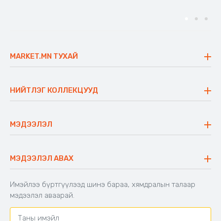
MARKET.MN ТУХАЙ
Бидний тухай
Үнэт зүйлс
НИЙТЛЭГ КОЛЛЕКЦУУД
Ажлын байр
Майхан
Ажиллах арга барил
Сүүдрэвч
МЭДЭЭЛЭЛ
Блог
Аяны ширээ
Түгээмэл асуулт
Хийлдэг гудас
Буцаалтын журам
МЭДЭЭЛЭЛ АВАХ
Аяны түшлэгтэй сандал
Захиалга шалгах
Хамтран ажиллах
Имэйлээ бүртгүүлээд шинэ бараа, хямдралын талаар
Холбоо барих
мэдээлэл аваарай.