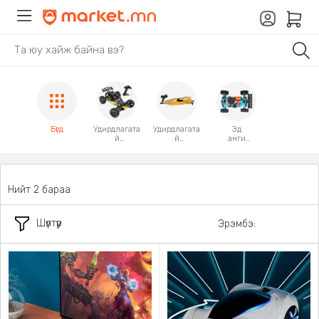
Бүгд
Удирдлагата
Удирдлагата
Эд
й
й
анги
машин
завь
Аксессуар
Нийт 2 бараа
Шүүлтүүр
Эрэмбэ: