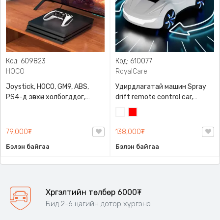
Код: 609823
Код: 610077
HOCO
RoyalCare
Joystick, HOCO, GM9, ABS,
Удирдлагатай машин Spray
PS4-д зөвхөн холбогддог,
drift remote control car,
Type-С болон Bluetooth
RoyalCare, 2 өнгөний
Цагаан
Улаан
холболттой
сонголттой, хөгжимтэй, 4
дугуй нь гэрэл асдаг, урд
79,000₮
138,000₮
хойноо LED гэрэлтэй
Бэлэн байгаа
Бэлэн байгаа
Хүргэлтийн төлбөр 6000₮
Бид 2-6 цагийн дотор хүргэнэ