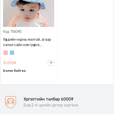
Код: 116045
Хүүхдийн нарны малгай, агаар
салхи сайн нэвтрүүлнэ,
хөлөргөж халууцуулахгүй,
Цайвар
Цайвар
хөнгөн, тухтай, бүчтэй тул
ягаан
цэнхэр
хүүхдийн толгойноос унахгүй.
12,000₮
Бэлэн байгаа
Хүргэлтийн төлбөр 6000₮
Бид 2-6 цагийн дотор хүргэнэ