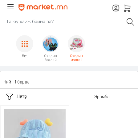
Бүгд
Охидын
Охидын
бээлий
малгай
Нийт 1 бараа
Шүүлтүүр
Эрэмбэ: