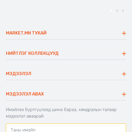
MARKET.MN ТУХАЙ
Бидний тухай
Үнэт зүйлс
НИЙТЛЭГ КОЛЛЕКЦУУД
Ажлын байр
Майхан
Ажиллах арга барил
Сүүдрэвч
МЭДЭЭЛЭЛ
Блог
Аяны ширээ
Түгээмэл асуулт
Хийлдэг гудас
Буцаалтын журам
МЭДЭЭЛЭЛ АВАХ
Аяны түшлэгтэй сандал
Захиалга шалгах
Хамтран ажиллах
Имэйлээ бүртгүүлээд шинэ бараа, хямдралын талаар
Холбоо барих
мэдээлэл аваарай.