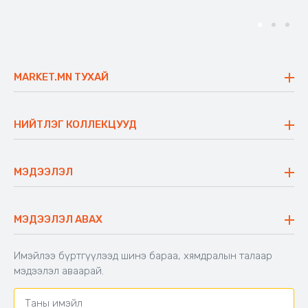
MARKET.MN ТУХАЙ
Бидний тухай
Үнэт зүйлс
НИЙТЛЭГ КОЛЛЕКЦУУД
Ажлын байр
Майхан
Ажиллах арга барил
Сүүдрэвч
МЭДЭЭЛЭЛ
Блог
Аяны ширээ
Түгээмэл асуулт
Хийлдэг гудас
Буцаалтын журам
МЭДЭЭЛЭЛ АВАХ
Аяны түшлэгтэй сандал
Захиалга шалгах
Хамтран ажиллах
Имэйлээ бүртгүүлээд шинэ бараа, хямдралын талаар
Холбоо барих
мэдээлэл аваарай.