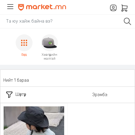
Бүгд
Хөвгүүдийн
малгай
Нийт 1 бараа
Шүүлтүүр
Эрэмбэ: