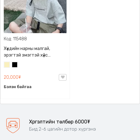
Код: 115488
Хүүхдийн нарны малгай,
эрэгтэй эмэгтэй хүйс
харгалзахгүй өмсөх
Шаргал
Хар
боломжтой, 48-54 (2-8 нас)
/
55-58 (8-15 нас)
20,000₮
Блонд/
Бэлэн байгаа
Хүргэлтийн төлбөр 6000₮
Бид 2-6 цагийн дотор хүргэнэ