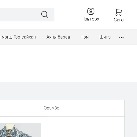
Нэвтрэх
Сагс
үл мэнд, Гоо сайхан
Аяны бараа
Ном
Шинэ
Эрэмбэ: