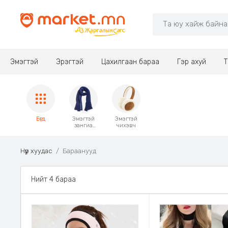
Эмэгтэй
Эрэгтэй
Цахилгаан бараа
Гэр ахуй
Т
Бүгд
Эмэгтэй
Эмэгтэй
зангиа
чихэвч
ба
алчуур
Нүүр хуудас
Бараанууд
Нийт 4 бараа