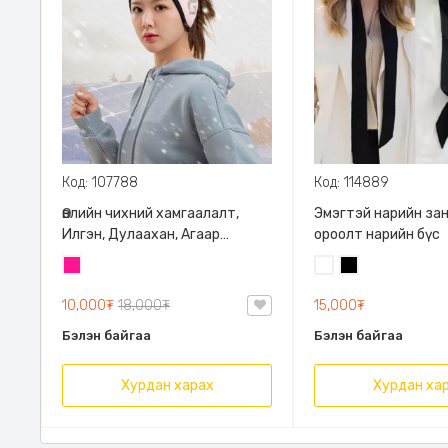
Код: 107788
Код: 114889
Өвлийн чихний хамгаалалт,
Эмэгтэй нарийн за
Илгэн, Дулаахан, Агаар
ороолт нарийн бүс
нэвтрүүлдэггүй
Ягаан
Цагаан
Хар
10,000₮
18,000₮
15,000₮
Бэлэн байгаа
Бэлэн байгаа
Хурдан харах
Хурдан ха