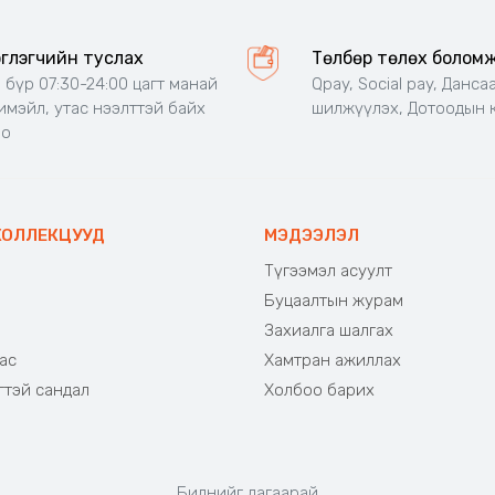
эглэгчийн туслах
Төлбөр төлөх болом
 бүр 07:30-24:00 цагт манай
Qpay, Social pay, Данса
 имэйл, утас нээлттэй байх
шилжүүлэх, Дотоодын 
но
КОЛЛЕКЦУУД
МЭДЭЭЛЭЛ
Түгээмэл асуулт
Буцаалтын журам
э
Захиалга шалгах
ас
Хамтран ажиллах
гтэй сандал
Холбоо барих
Биднийг дагаарай