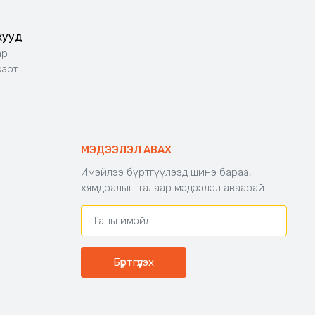
жууд
ар
карт
МЭДЭЭЛЭЛ АВАХ
Имэйлээ бүртгүүлээд шинэ бараа,
хямдралын талаар мэдээлэл аваарай.
Бүртгүүлэх