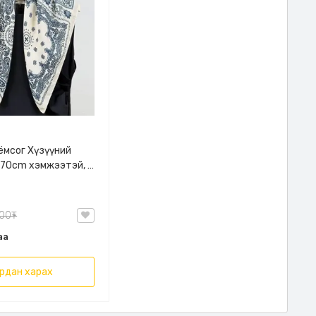
9
ёмсог Хүзүүний
*70cm хэмжээтэй, 4
нголттой
000₮
аа
рдан харах