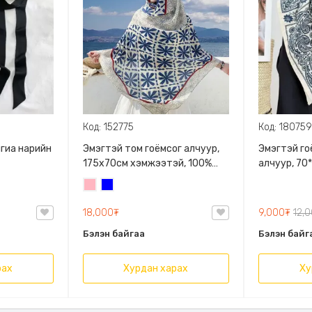
Код: 152775
Код: 18075
нгиа нарийн
Эмэгтэй том гоёмсог алчуур,
Эмэгтэй го
175х70см хэмжээтэй, 100%
алчуур, 70
вискоз материалтай, 2
өнгөний со
Цайвар
Цэнхэр
өнгөний сонголттой
ягаан
18,000₮
9,000₮
12,
Бэлэн байгаа
Бэлэн байг
рах
Хурдан харах
Ху