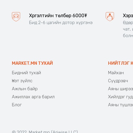
Хүргэлтийн төлбөр 6000₮
Хэр
Бид 2-6 цагийн дотор хүргэнэ
Өдөр
чат,
бол
MARKET.MN ТУХАЙ
НИЙТЛЭГ 
Бидний тухай
Майхан
Үнэт зүйлс
Сүүдрэвч
Ажлын байр
Аяны ширэ
Ажиллах арга барил
Хийлдэг гуд
Блог
Аяны түшлэ
© 2022. Market.mn (Ariwise LLC)