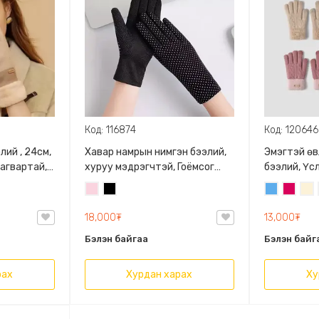
Код: 116874
Код: 120646
лий , 24см,
Хавар намрын нимгэн бээлий,
Эмэгтэй өв
агвартай,
хуруу мэдрэгчтэй, Гоёмсог
бээлий, Үс
й таны
материалтай салхи нэвтрүүлдэг
өнгөлөг за
Усан
Хар
Жинсэн
Бадмаа
Цөц
ягаан
цэнхэр
ягаан
цаг
18,000₮
13,000₮
Бэлэн байгаа
Бэлэн байг
рах
Хурдан харах
Ху