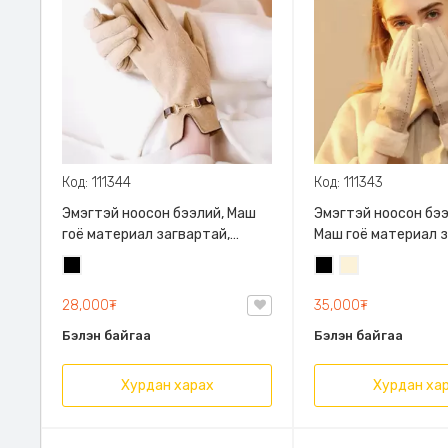
Код: 111344
Код: 111343
Эмэгтэй ноосон бээлий, Маш
Эмэгтэй ноосон бээ
гоё материал загвартай,
Маш гоё материал з
дулаахан дотортой таны
дулаахан доторто
Хар
Хар
Цөцгий
гарын дааруулахгүй
гарын дааруулахгүй
цагаан
28,000₮
35,000₮
Бэлэн байгаа
Бэлэн байгаа
Хурдан харах
Хурдан ха