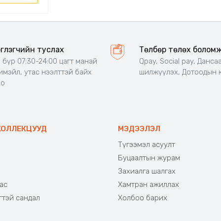
эглэгчийн туслах
Төлбөр төлөх болом
 бүр 07:30-24:00 цагт манай
Qpay, Social pay, Данса
 имэйл, утас нээлттэй байх
шилжүүлэх, Дотоодын 
но
КОЛЛЕКЦУУД
МЭДЭЭЛЭЛ
Түгээмэл асуулт
Буцаалтын журам
э
Захиалга шалгах
ас
Хамтран ажиллах
гтэй сандал
Холбоо барих