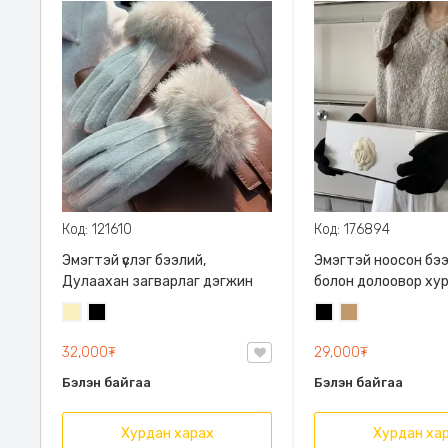
Код: 121610
Код: 176894
Эмэгтэй үслэг бээлий,
Эмэгтэй ноосон бээ
Дулаахан загварлаг дэгжин
болон долоовор ху
хэсэгт онгорхойто
Шаргал
Хар
Хар
Тэмээний
/
бор
32,000₮
29,000₮
Блонд/
Бэлэн байгаа
Бэлэн байгаа
Хурдан харах
Хурдан ха