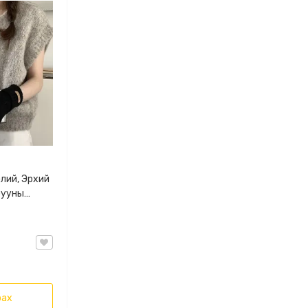
лий, Эрхий
рууны
й
рах