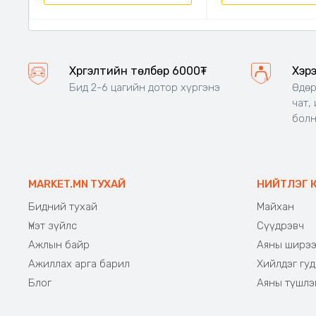
Хүргэлтийн төлбөр 6000₮
Хэр
Бид 2-6 цагийн дотор хүргэнэ
Өдөр
чат,
бол
MARKET.MN ТУХАЙ
НИЙТЛЭГ 
Бидний тухай
Майхан
Үнэт зүйлс
Сүүдрэвч
Ажлын байр
Аяны ширэ
Ажиллах арга барил
Хийлдэг гуд
Блог
Аяны түшлэ