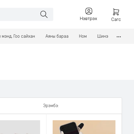
Нэвтрэх
Сагс
үл мэнд, Гоо сайхан
Аяны бараа
Ном
Шинэ
Эрэмбэ: