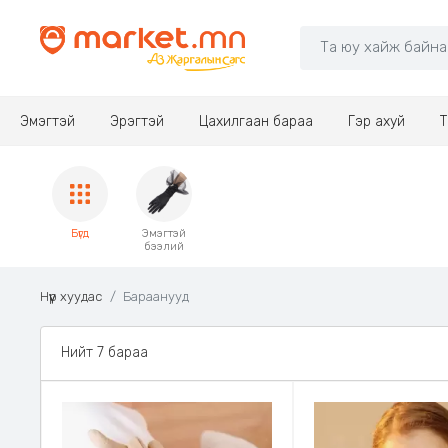
Эмэгтэй
Эрэгтэй
Цахилгаан бараа
Гэр ахуй
Т
Бүгд
Эмэгтэй
бээлий
Нүүр хуудас
Бараанууд
Нийт 7 бараа