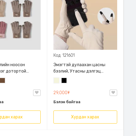
Код: 121601
лийн ноосон
Эмэгтэй дулаахан цасны
лэг дотортой
бээлий, Утасны дэлгэц
гвартай
мэдрэгчтэй, Free Size, Ноосон
раг
гий
Кофены
Биений
Хар
даавуун материалтай, Гарын
аан
бор
өнгө
хэмжээгээр сунадаг, цас
29,000₮
/
орохоос сэргийлсэн
Бэйж/
аа
Бэлэн байгаа
рдан харах
Хурдан харах