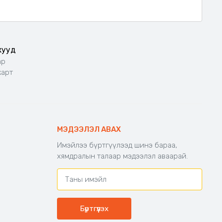
жууд
ар
карт
МЭДЭЭЛЭЛ АВАХ
Имэйлээ бүртгүүлээд шинэ бараа,
хямдралын талаар мэдээлэл аваарай.
Бүртгүүлэх