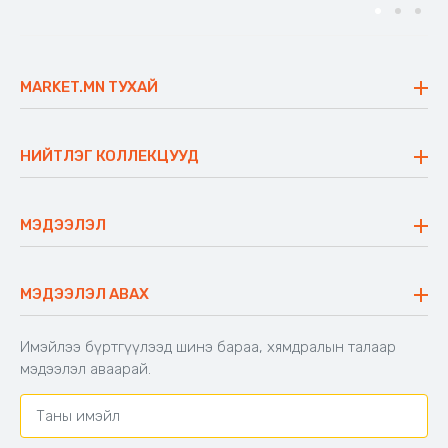
MARKET.MN ТУХАЙ
Бидний тухай
Үнэт зүйлс
НИЙТЛЭГ КОЛЛЕКЦУУД
Ажлын байр
Майхан
Ажиллах арга барил
Сүүдрэвч
МЭДЭЭЛЭЛ
Блог
Аяны ширээ
Түгээмэл асуулт
Хийлдэг гудас
Буцаалтын журам
МЭДЭЭЛЭЛ АВАХ
Аяны түшлэгтэй сандал
Захиалга шалгах
Хамтран ажиллах
Имэйлээ бүртгүүлээд шинэ бараа, хямдралын талаар
Холбоо барих
мэдээлэл аваарай.