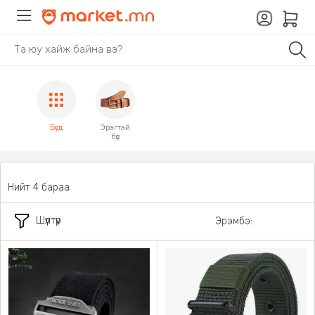
Бүгд
Эрэгтэй
бүс
Нийт 4 бараа
Шүүлтүүр
Эрэмбэ: