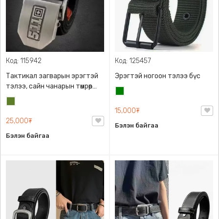
Код: 115942
Код: 125457
Тактикал загварын эрэгтэй
Эрэгтэй ногоон тэлээ бүс
тэлээ, сайн чанарын төмрөөр
Ногоон
хийгдсэн, 110*3.5см
Цэргийн
15,000₮
ногоон
25,000₮
Бэлэн байгаа
Бэлэн байгаа