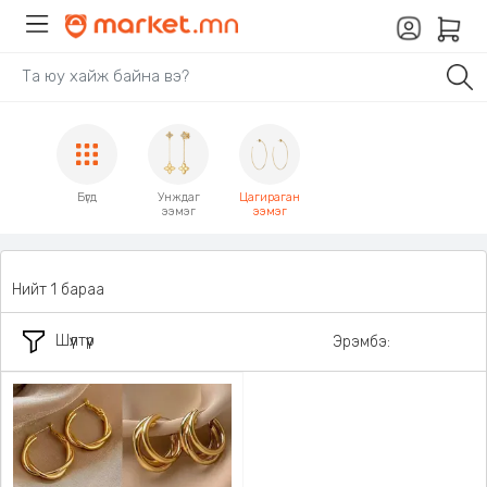
Бүгд
Унждаг
Цагираган
ээмэг
ээмэг
Нийт 1 бараа
Шүүлтүүр
Эрэмбэ: