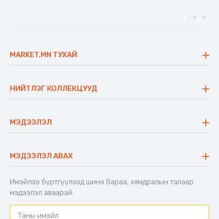
MARKET.MN ТУХАЙ
Бидний тухай
Үнэт зүйлс
НИЙТЛЭГ КОЛЛЕКЦУУД
Ажлын байр
Майхан
Ажиллах арга барил
Сүүдрэвч
МЭДЭЭЛЭЛ
Блог
Аяны ширээ
Түгээмэл асуулт
Хийлдэг гудас
Буцаалтын журам
МЭДЭЭЛЭЛ АВАХ
Аяны түшлэгтэй сандал
Захиалга шалгах
Хамтран ажиллах
Имэйлээ бүртгүүлээд шинэ бараа, хямдралын талаар
Холбоо барих
мэдээлэл аваарай.