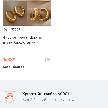
Код: 177223
4 хос сет ээмэг, Шаргал
өнгөтэй, Харшил өгөхгүй
15,000₮
Бэлэн байгаа
Хүргэлтийн төлбөр 6000₮
Бид 2-6 цагийн дотор хүргэнэ