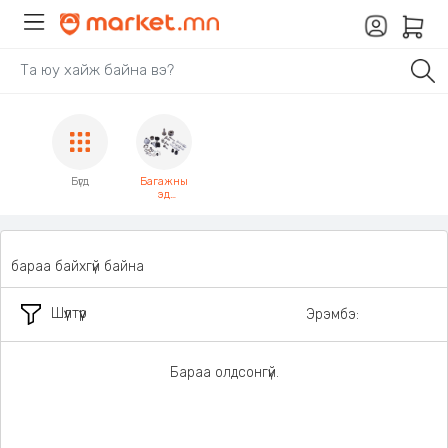
Бүгд
Багажны
эд
анги,
хэрэгсэл
бараа байхгүй байна
Шүүлтүүр
Эрэмбэ:
Бараа олдсонгүй.