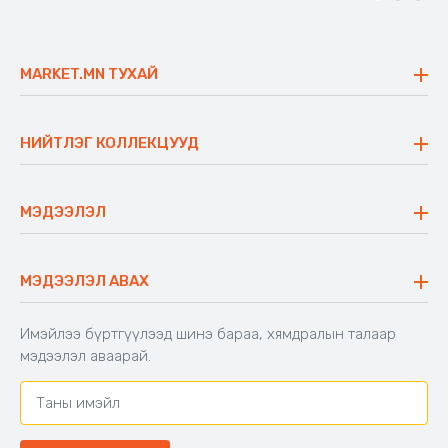
MARKET.MN ТУХАЙ
Бидний тухай
Үнэт зүйлс
НИЙТЛЭГ КОЛЛЕКЦУУД
Ажлын байр
Майхан
Ажиллах арга барил
Сүүдрэвч
МЭДЭЭЛЭЛ
Блог
Аяны ширээ
Түгээмэл асуулт
Хийлдэг гудас
Буцаалтын журам
МЭДЭЭЛЭЛ АВАХ
Аяны түшлэгтэй сандал
Захиалга шалгах
Хамтран ажиллах
Имэйлээ бүртгүүлээд шинэ бараа, хямдралын талаар
Холбоо барих
мэдээлэл аваарай.