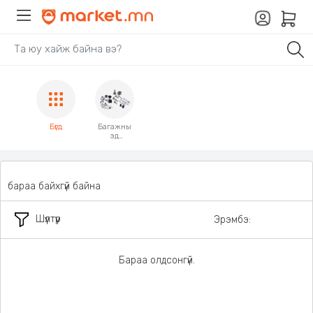
Бүгд
Багажны
эд
анги,
хэрэгсэл
бараа байхгүй байна
Шүүлтүүр
Эрэмбэ:
Бараа олдсонгүй.