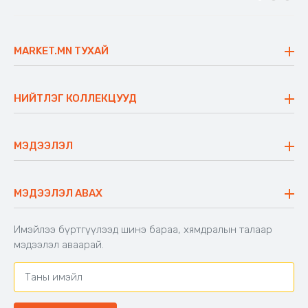
MARKET.MN ТУХАЙ
Бидний тухай
Үнэт зүйлс
НИЙТЛЭГ КОЛЛЕКЦУУД
Ажлын байр
Майхан
Ажиллах арга барил
Сүүдрэвч
МЭДЭЭЛЭЛ
Блог
Аяны ширээ
Түгээмэл асуулт
Хийлдэг гудас
Буцаалтын журам
МЭДЭЭЛЭЛ АВАХ
Аяны түшлэгтэй сандал
Захиалга шалгах
Хамтран ажиллах
Имэйлээ бүртгүүлээд шинэ бараа, хямдралын талаар
Холбоо барих
мэдээлэл аваарай.