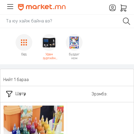
Бүгд
Уран
Буддаг
зургийн
ном
багц
хэрэгсэл
Нийт 1 бараа
Шүүлтүүр
Эрэмбэ: