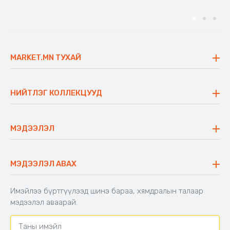
MARKET.MN ТУХАЙ
Бидний тухай
Үнэт зүйлс
НИЙТЛЭГ КОЛЛЕКЦУУД
Ажлын байр
Майхан
Ажиллах арга барил
Сүүдрэвч
МЭДЭЭЛЭЛ
Блог
Аяны ширээ
Түгээмэл асуулт
Хийлдэг гудас
Буцаалтын журам
МЭДЭЭЛЭЛ АВАХ
Аяны түшлэгтэй сандал
Захиалга шалгах
Хамтран ажиллах
Имэйлээ бүртгүүлээд шинэ бараа, хямдралын талаар
Холбоо барих
мэдээлэл аваарай.