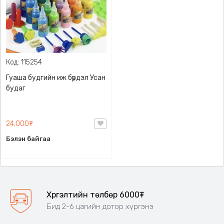
Код: 115254
Гуаша будгийн иж бүрдэл Усан
будаг
24,000₮
Бэлэн байгаа
Хүргэлтийн төлбөр 6000₮
Бид 2-6 цагийн дотор хүргэнэ