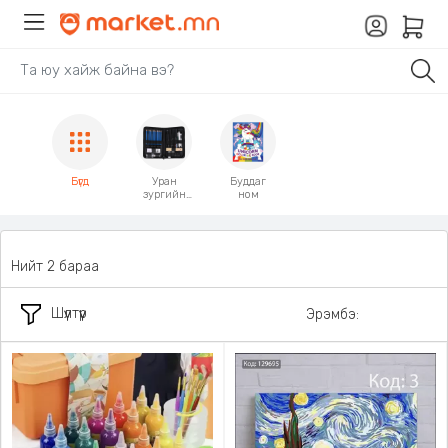
Бүгд
Уран
Буддаг
зургийн
ном
багц
хэрэгсэл
Нийт 2 бараа
Шүүлтүүр
Эрэмбэ: