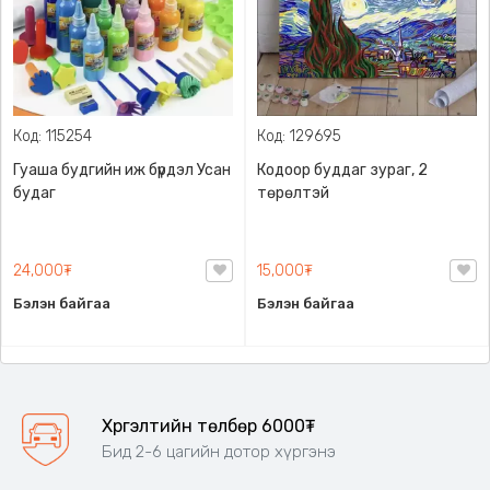
Код: 115254
Код: 129695
Гуаша будгийн иж бүрдэл Усан
Кодоор буддаг зураг, 2
будаг
төрөлтэй
24,000₮
15,000₮
Бэлэн байгаа
Бэлэн байгаа
Хүргэлтийн төлбөр 6000₮
Бид 2-6 цагийн дотор хүргэнэ