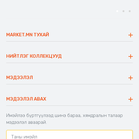
MARKET.MN ТУХАЙ
Бидний тухай
Үнэт зүйлс
НИЙТЛЭГ КОЛЛЕКЦУУД
Ажлын байр
Майхан
Ажиллах арга барил
Сүүдрэвч
МЭДЭЭЛЭЛ
Блог
Аяны ширээ
Түгээмэл асуулт
Хийлдэг гудас
Буцаалтын журам
МЭДЭЭЛЭЛ АВАХ
Аяны түшлэгтэй сандал
Захиалга шалгах
Хамтран ажиллах
Имэйлээ бүртгүүлээд шинэ бараа, хямдралын талаар
Холбоо барих
мэдээлэл аваарай.