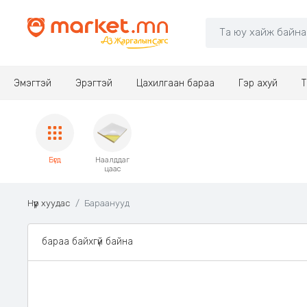
Эмэгтэй
Эрэгтэй
Цахилгаан бараа
Гэр ахуй
Т
Бүгд
Наалддаг
цаас
Нүүр хуудас
Бараанууд
бараа байхгүй байна