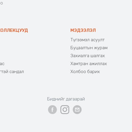
но
КОЛЛЕКЦУУД
МЭДЭЭЛЭЛ
Түгээмэл асуулт
Буцаалтын журам
э
Захиалга шалгах
ас
Хамтран ажиллах
гтэй сандал
Холбоо барих
Биднийг дагаарай