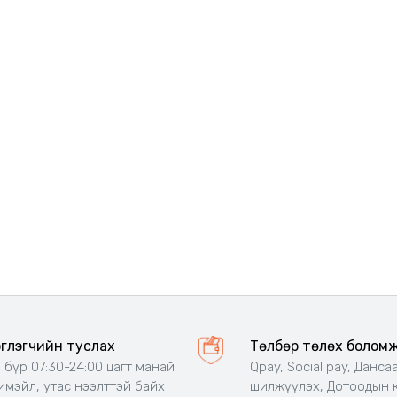
эглэгчийн туслах
Төлбөр төлөх болом
 бүр 07:30-24:00 цагт манай
Qpay, Social pay, Данса
 имэйл, утас нээлттэй байх
шилжүүлэх, Дотоодын 