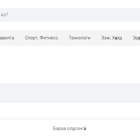
авилга
Спорт, Фитнесс
Технологи
Ээж, Хүүхэд
Эрү
Бараа олдсонгүй.