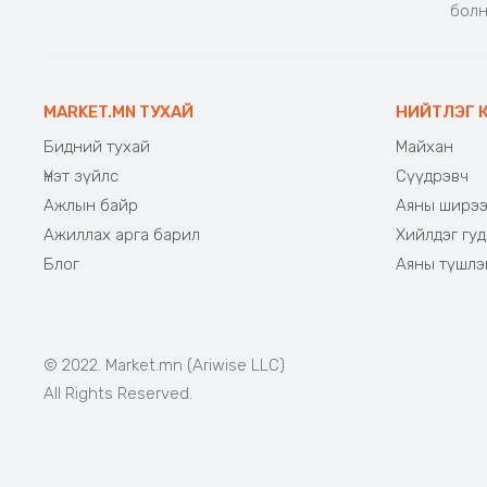
бол
MARKET.MN ТУХАЙ
НИЙТЛЭГ 
Бидний тухай
Майхан
Үнэт зүйлс
Сүүдрэвч
Ажлын байр
Аяны ширэ
Ажиллах арга барил
Хийлдэг гуд
Блог
Аяны түшлэ
© 2022. Market.mn (Ariwise LLC)
All Rights Reserved.