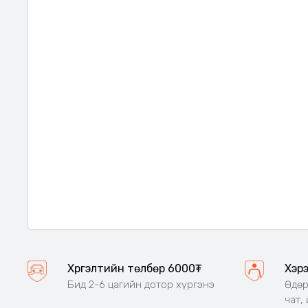
Хүргэлтийн төлбөр 6000₮
Хэр
Бид 2-6 цагийн дотор хүргэнэ
Өдөр
чат,