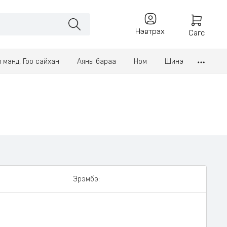
Нэвтрэх
Сагс
үл мэнд, Гоо сайхан
Аяны бараа
Ном
Шинэ
Эрэмбэ: