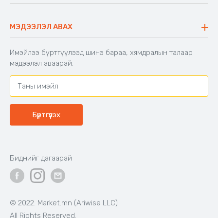
Аяны ширээ
Түгээмэл асуулт
Хийлдэг гудас
Буцаалтын журам
МЭДЭЭЛЭЛ АВАХ
Аяны түшлэгтэй сандал
Захиалга шалгах
Хамтран ажиллах
Имэйлээ бүртгүүлээд шинэ бараа, хямдралын талаар
Холбоо барих
мэдээлэл аваарай.
Бүртгүүлэх
Биднийг дагаарай
© 2022. Market.mn (Ariwise LLC)
All Rights Reserved.