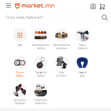
Бүгд
Автомашины
Автомашины
Арын
дотор
суудлын
тавиур
чимэглэлий
бүрээс
Аксессуар
н
наалт
Рулын
Түлхүүрийн
Утас
Хүзүүний
бүрээс
оосор
тогтоогч
дэр
Цэгцлэгч
Чимэглэл,
хайрцаг
хэрэгсэл
тогтоогч