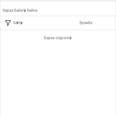
бараа байхгүй байна
Шүүлтүүр
Эрэмбэ:
Бараа олдсонгүй.