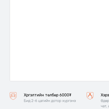
Хүргэлтийн төлбөр 6000₮
Хэр
Бид 2-6 цагийн дотор хүргэнэ
Өдөр
чат,