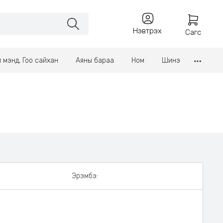
Нэвтрэх
Сагс
үл мэнд, Гоо сайхан
Аяны бараа
Ном
Шинэ
Эрэмбэ: