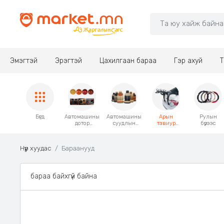
Эмэгтэй
Эрэгтэй
Цахилгаан бараа
Гэр ахуй
Т
Бүгд
Автомашины
Автомашины
Арын
Рулын
дотор
суудлын
тавиур
бүрээс
чимэглэлий
бүрээс
Аксессуар
н
наалт
Нүүр хуудас
Бараанууд
бараа байхгүй байна