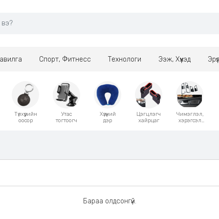
авилга
Спорт, Фитнесс
Технологи
Ээж, Хүүхэд
Эрү
Түлхүүрийн
Утас
Хүзүүний
Цэгцлэгч
Чимэглэл,
оосор
тогтоогч
дэр
хайрцаг
хэрэгсэл
тогтоогч
Бараа олдсонгүй.