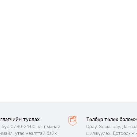
эглэгчийн туслах
Төлбөр төлөх болом
 бүр 07:30-24:00 цагт манай
Qpay, Social pay, Данса
 имэйл, утас нээлттэй байх
шилжүүлэх, Дотоодын 