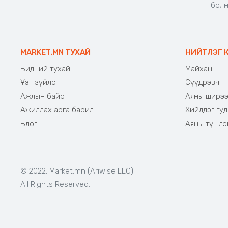
бол
MARKET.MN ТУХАЙ
НИЙТЛЭГ 
Бидний тухай
Майхан
Үнэт зүйлс
Сүүдрэвч
Ажлын байр
Аяны ширэ
Ажиллах арга барил
Хийлдэг гуд
Блог
Аяны түшлэ
© 2022. Market.mn (Ariwise LLC)
All Rights Reserved.