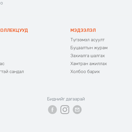
но
КОЛЛЕКЦУУД
МЭДЭЭЛЭЛ
Түгээмэл асуулт
Буцаалтын журам
э
Захиалга шалгах
ас
Хамтран ажиллах
гтэй сандал
Холбоо барих
Биднийг дагаарай