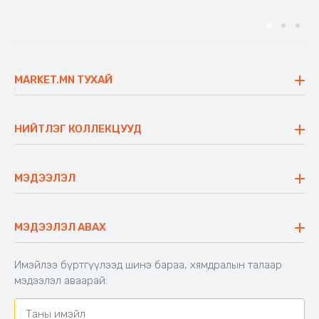
MARKET.MN ТУХАЙ
Бидний тухай
Үнэт зүйлс
НИЙТЛЭГ КОЛЛЕКЦУУД
Ажлын байр
Майхан
Ажиллах арга барил
Сүүдрэвч
МЭДЭЭЛЭЛ
Блог
Аяны ширээ
Түгээмэл асуулт
Хийлдэг гудас
Буцаалтын журам
МЭДЭЭЛЭЛ АВАХ
Аяны түшлэгтэй сандал
Захиалга шалгах
Хамтран ажиллах
Имэйлээ бүртгүүлээд шинэ бараа, хямдралын талаар
Холбоо барих
мэдээлэл аваарай.