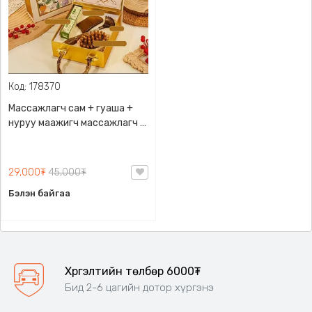
Код: 178370
Массажлагч сам + гуаша +
нуруу маажигч массажлагч -
Модон хэрэгслүүдтэй бэлгийн
багц, Гоёмсог сав, бариултай
29,000₮
45,000₮
Бэлэн байгаа
Хүргэлтийн төлбөр 6000₮
Бид 2-6 цагийн дотор хүргэнэ