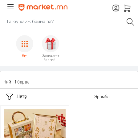
Бүгд
Захиалгат
бэлгийн
боолт,
карт
Нийт 1 бараа
Шүүлтүүр
Эрэмбэ: