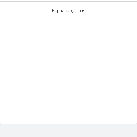
Бараа олдсонгүй.