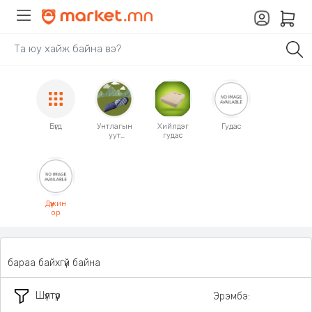
Бүгд
Унтлагын
Хийлдэг
Гудас
уут
гудас
Мешок
Дүүжин
ор
бараа байхгүй байна
Шүүлтүүр
Эрэмбэ: