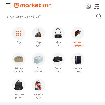
Бүгд
Гар
Мөр
Хэтэвч
цүнх
цүнх
Нөүтбүүкний
гэр
Гоёлын
Гоо
Спорт
Аяллын
хэтэвч
сайхны
цүнх
цүнх
загварын
цүнх
чемодан
цүнх
гэр
Эмэгтэй
Хүүхдийн
үүргэвч
цүнх