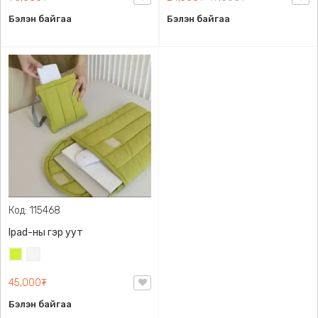
Бэлэн байгаа
Бэлэн байгаа
Код: 115468
Ipad-ны гэр уут
Шар
Утааны
ногоон
цагаан
45,000₮
Бэлэн байгаа