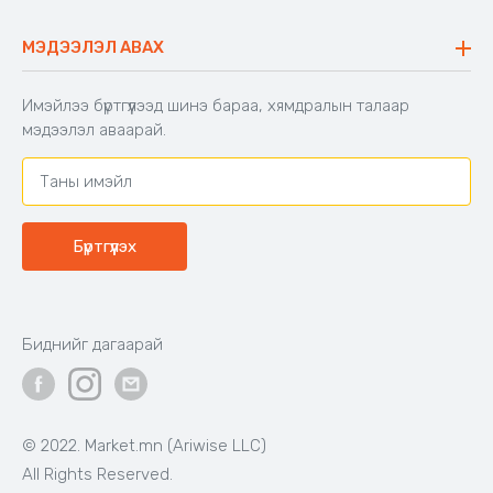
Түгээмэл асуулт
Хийлдэг гудас
Буцаалтын журам
МЭДЭЭЛЭЛ АВАХ
Аяны түшлэгтэй сандал
Захиалга шалгах
Хамтран ажиллах
Имэйлээ бүртгүүлээд шинэ бараа, хямдралын талаар
Холбоо барих
мэдээлэл аваарай.
Бүртгүүлэх
Биднийг дагаарай
© 2022. Market.mn (Ariwise LLC)
All Rights Reserved.