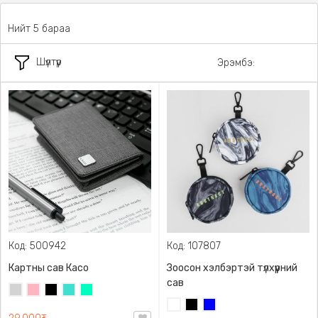
Нийт 5 бараа
Шүүлтүүр
Эрэмбэ:
Код: 500942
Код: 107807
Картны сав Касо
Зоосон хэлбэртэй түлхүүрний
сав
Цайвар
Цайвар
Хар
Оюу
Номин
саарал
ягаан
цэнхэр
ногоон
Цагаан
Хар
Цэнхэр