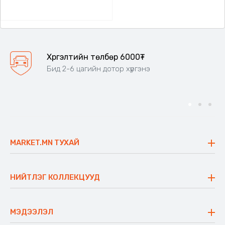
Хүргэлтийн төлбөр 6000₮
Бид 2-6 цагийн дотор хүргэнэ
MARKET.MN ТУХАЙ
Бидний тухай
Үнэт зүйлс
НИЙТЛЭГ КОЛЛЕКЦУУД
Ажлын байр
Майхан
Ажиллах арга барил
Сүүдрэвч
МЭДЭЭЛЭЛ
Блог
Аяны ширээ