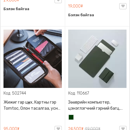
29,000₮
19,000₮
Бэлэн байгаа
Бэлэн байгаа
Код: 502744
Код: 110667
Жижиг гар цүнх, Картны гэр
Зөөврийн компьютер,
Tomtoc, Олон тасалгаа, усны
цэнэглэгчний гэрний багц,
хамгаалалттай
Notebook case set, PU арьс, Ус
Хар
нэвтэрдэггүй
Ногоон
95,000₮
24,500₮
49,000₮