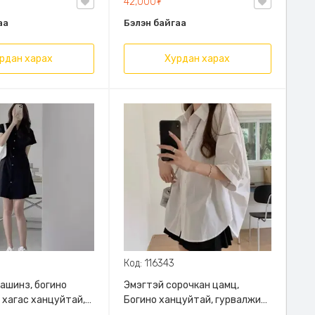
42,000₮
аа
Бэлэн байгаа
рдан харах
Хурдан харах
Код: 116343
ашинз, богино
Эмэгтэй сорочкан цамц,
 хагас ханцуйтай,
Богино ханцуйтай, гурвалжин
оло захтай
захтай, өмсөхөд биед тухтай, өдөр