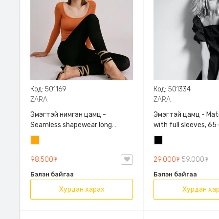
Код: 501169
Код: 501334
ZARA
ZARA
Эмэгтэй нимгэн цамц -
Эмэгтэй цамц - Matching top
Seamless shapewear long
with full sleeves, 6
sleeve t-shirt, 40-60кг жинд
таарна, ZARA, 096
Улбар
Хар
таарна, ZARA, 8779/458/615,
Задгай энгэртэй, У
шар
Урт ханцуйтай
ханцуйтай, Богино
98,500₮
29,000₮
59,000₮
Бэлэн байгаа
Бэлэн байгаа
Хурдан харах
Хурдан ха