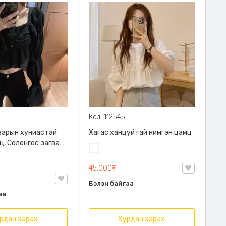
Код: 112545
варын хуниастай
Хагас ханцуйтай нимгэн цамц
ц, Солонгос загвар,
Цагаан
тай, Товчтой
45,000₮
Бэлэн байгаа
аа
рдан харах
Хурдан харах