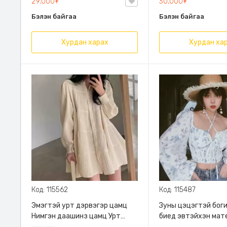
29,000₮
30,000₮
Бэлэн байгаа
Бэлэн байгаа
Хурдан харах
Хурдан ха
Код: 115562
Код: 115487
Эмэгтэй урт дэрвэгэр цамц
Зуны цэцэгтэй боги
Нимгэн даашинз цамц Урт
биед эвтэйхэн мат
цамц Эмэгтэй хувцас Эмэгтэй
хүзүү хэсгээрээ уя