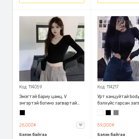
Код: 114059
Код: 114217
Эмэгтэй бариу цамц, V
Урт ханцуйтай body
энгэртэй богино загвартай
бэлхүйс гарсан заг
урт ханцуйтай цамц
Суналттай
Хар
Цагаан
Хар
Саарал
26,000₮
59,000₮
Бэлэн байгаа
Бэлэн байгаа