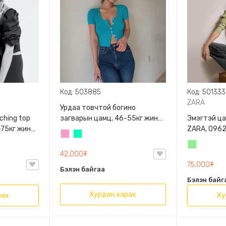
Код: 503885
Код: 501333
ZARA
Урдаа товчтой богино
загварын цамц, 46-55кг жинд
Эмэгтэй цамц
5-75кг жинд
таарна
ZARA, 096
Бүдэг
Номин
2/642/800,
ягаан
ногоон
Цайвар
рт
42,000₮
ногоон
75,000₮
Бэлэн байгаа
Бэлэн байг
Хурдан харах
рах
Ху