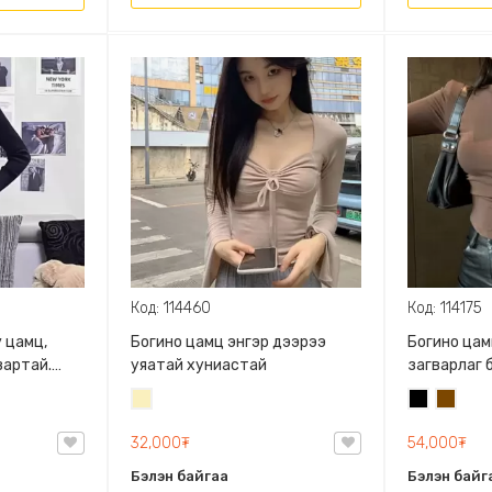
Код: 114460
Код: 114175
 цамц,
Богино цамц энгэр дээрээ
Богино цам
вартай.
уяатай хуниастай
загварлаг ба
суналттай
Шаргал
Хар
Бор
материалт
/
32,000₮
54,000₮
Блонд/
Бэлэн байгаа
Бэлэн байг