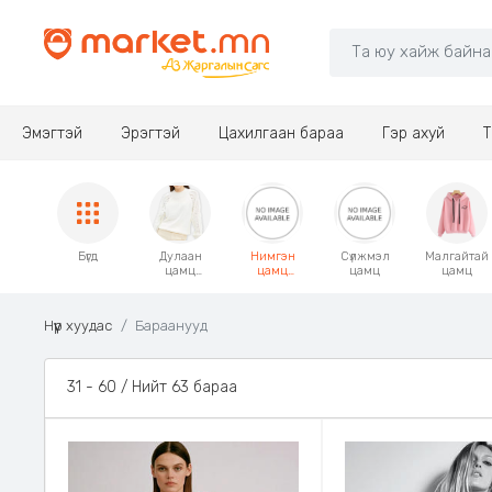
Эмэгтэй
Эрэгтэй
Цахилгаан бараа
Гэр ахуй
Т
Бүгд
Дулаан
Нимгэн
Сүлжмэл
Малгайтай
цамц
цамц
цамц
цамц
/Свитер/
Сорочка
Нүүр хуудас
Бараанууд
31 - 60 / Нийт 63 бараа