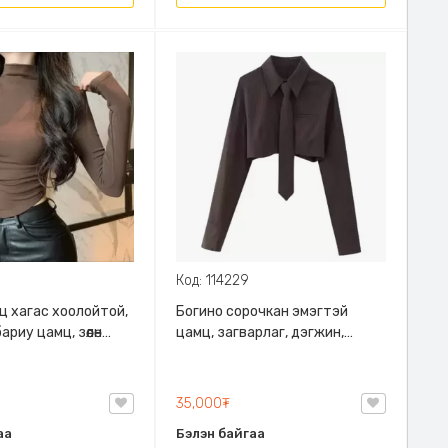
Код: 114229
ц хагас хоолойтой,
Богино сорочкан эмэгтэй
риу цамц, зөөлөн
цамц, загварлаг, дэгжин,
 даавуу
бэлхүйс гарсан
ай
35,000₮
аа
Бэлэн байгаа