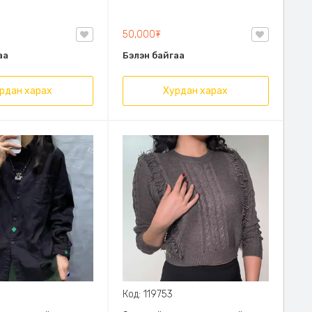
тутамд баяр ёслолд гээд
хаана ч өмссөн тохиромжтой.
50,000₮
аа
Бэлэн байгаа
рдан харах
Хурдан харах
Код: 119753