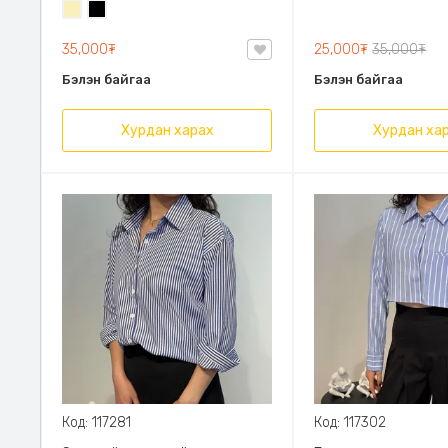
Шаргал
Хар
зуны плаж, Oversize 48-75кг ,
бүсэлхий хэсэг су
/
Поло захтай. Сул өмсгөлтэй.
резинэн оруулгатай
35,000₮
25,000₮
35,000₮
Блонд/
Биед эвтэйхэн.
Бэлэн байгаа
Бэлэн байгаа
Хурдан харах
Хурдан ха
Код: 117281
Код: 117302