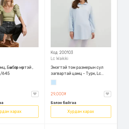
Код: 200103
Lc Waikiki
, Бөмбөгөр мөртэй ,
Эмэгтэй том размерын сул
2/645
загвартай цамц - Турк, Lc
Waikiki, Жирэмсэн хүн өмсөж
Усан
болохуйц сул загвартай
цэнхэр
29,000₮
аа
Бэлэн байгаа
рдан харах
Хурдан харах