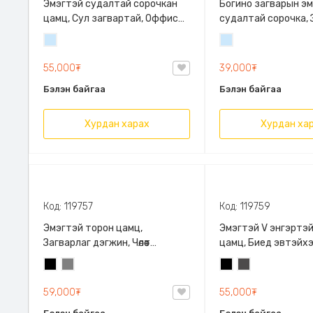
Эмэгтэй судалтай сорочкан
Богино загварын э
цамц, Сул загвартай, Оффис
судалтай сорочка, 
чөлөөт хувцаслалт гэх мэт бүх
дэгжин
Усан
Усан
төрлийн хувцастай хослуулан
цэнхэр
цэнхэр
өмсөх боломжтой
55,000₮
39,000₮
Бэлэн байгаа
Бэлэн байгаа
Хурдан харах
Хурдан ха