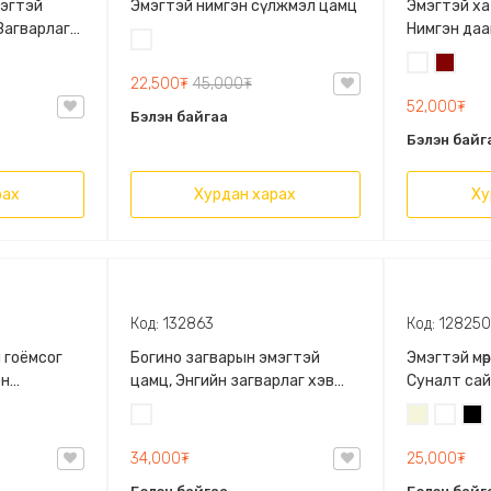
мэгтэй
Эмэгтэй нимгэн сүлжмэл цамц
Эмэгтэй ха
Загварлаг
Нимгэн даа
Цагаан
Биед эвтэй
Цагаан
Дарсн
22,500₮
45,000₮
улаан
52,000₮
Бэлэн байгаа
Бэлэн байг
рах
Хурдан харах
Ху