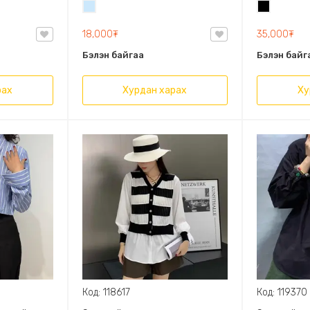
Усан
Хар
налт сайтай
Задгай энгэртэй богино
цэнхэр
.
дэгжин дагвартай ханцуй
18,000₮
35,000₮
Бэлэн байгаа
Бэлэн байг
рах
Хурдан харах
Ху
Код: 118617
Код: 119370