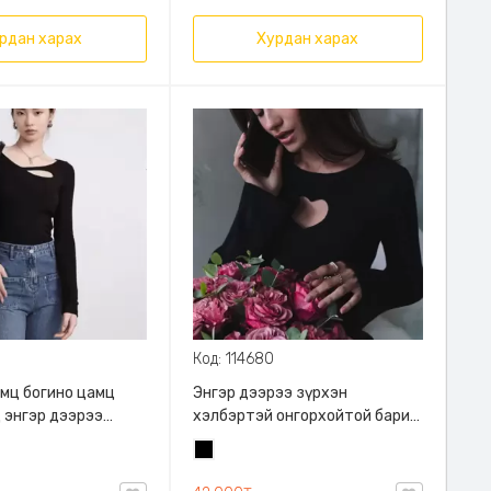
рдан харах
Хурдан харах
Код: 114680
мц богино цамц
Энгэр дээрээ зүрхэн
 энгэр дээрээ
хэлбэртэй онгорхойтой бариу
ой цамц
цамц
Хар