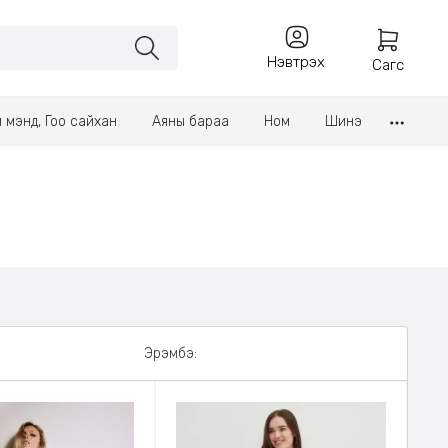
Нэвтрэх
Сагс
үл мэнд, Гоо сайхан
Аяны бараа
Ном
Шинэ
Эрэмбэ: