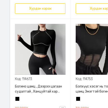
Хурдан харах
Хурдан ха
Код: 114673
Код: 114753
Богино цамц , Дээрээ цагаан
Бэлхүүс хэсэг нь т
судалтай , Ханцуйтай хар
цамц Эмэгтэй боги
өнгөтэй цамц, Дээрээ цагаан
Эмэгтэй торон цам
Хар
Хар
судалтай , Ханцуйтай хар
бэлэн хувцас Эмэг
өнгөтэй цамц
цамц