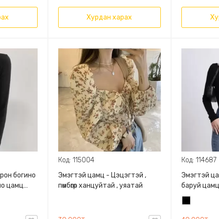
рах
Хурдан харах
Ху
Код: 115004
Код: 114687
орон богино
Эмэгтэй цамц - Цэцэгтэй ,
Эмэгтэй ца
но цамц
пөмбөгөр ханцуйтай , уяатай
баруй цамц
ц Эмэгтэй
онгорхойт
Хар
тэй нимгэн