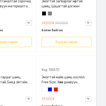
тгамалтай сорочка,
Эмэгтэй загварлаг мөртэй
вуун материалтай,
цамц, Цацагтай дэгжин
хэн загварлаг
ы
Хар
Саарал
24,500₮
49,000₮
аа
Бэлэн байгаа
рдан харах
Хурдан харах