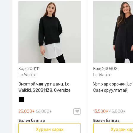
Код: 200111
Код: 200302
Lc Waikiki
Lc Waikiki
Эмэгтэй чөлөөт урт цамц, Lc
Урт хар сорочки, Lc W
Waikiki, S2CB11Z8, Oversize
Саан оруулгатай
Хар
25,000₮
66,000₮
13,500₮
45,000₮
Бэлэн байгаа
Бэлэн байгаа
Хурдан харах
Хурдан ха