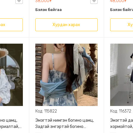
38,000₮
48,000₮
Бэлэн байгаа
Бэлэн байг
рах
Хурдан харах
Ху
Код: 115822
Код: 116372
но цамц,
Эмэгтэй нимгэн богино цамц,
Эмэгтэй да
ериалтай,
Задгай энгэртэй богино
хормойтой,
атай,
дэгжин дагвартай ханцуй,
товчтой, п