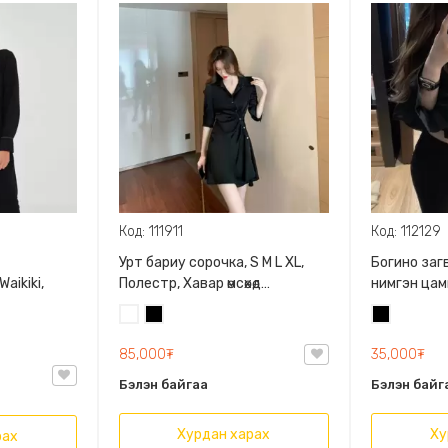
Код: 111911
Код: 112129
Урт бариу сорочка, S M L XL,
Богино заг
aikiki,
Полестр, Хавар өмсөхөд
нимгэн цам
тохиромжтой, загварлаг урт
Урт ханцуй
Цагаан
Хар
Хар
бариу сорочка
85,000₮
35,000₮
Бэлэн байгаа
Бэлэн байг
Хурдан харах
Ху
рах