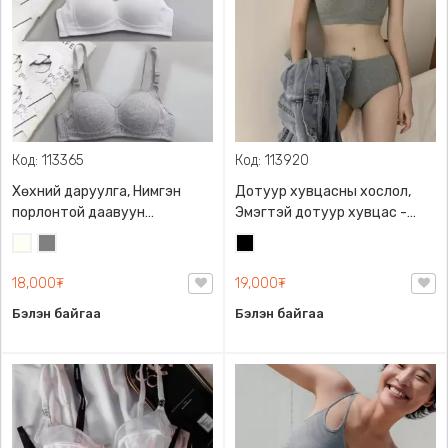
Код: 113365
Код: 113920
Хөхний даруулга, Нимгэн
Дотуур хувцасны хослол,
порлонтой даавуун
Эмэгтэй дотуур хувцас -
материалтай, биед тухтай
Дотоож, Даавуун, 3-н
Сүүн
Саарал
Хар
өнгөний сонголттой
цагаан
18,000₮
19,000₮
Бэлэн байгаа
Бэлэн байгаа