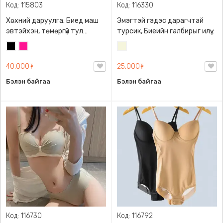
Код: 115803
Код: 116330
Хөхний даруулга. Биед маш
Эмэгтэй гэдэс дарагчтай
эвтэйхэн, төмөргүй тул
турсик, Биеийн галбирыг илүү
холгож нухахгүй, зөөлөн
тодотгож өөг дарна
Хар
Ягаан
Биений
порлонтой, 3 дэгээтэй,
өнгө
нэмэлт мөр дагалдана.
40,000₮
25,000₮
/
Хөхийг өргөж хэлбэртэй
Бэйж/
Бэлэн байгаа
Бэлэн байгаа
харагдуулна.
Код: 116730
Код: 116792