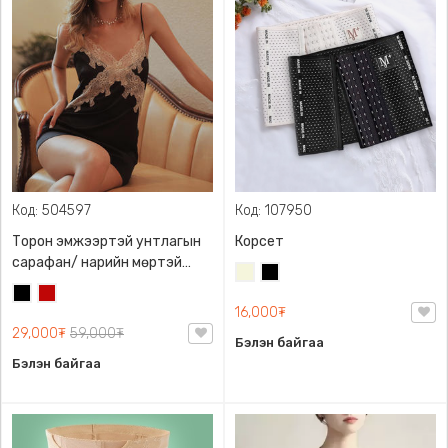
Код: 504597
Код: 107950
Торон эмжээртэй унтлагын
Корсет
сарафан/ нарийн мөртэй
Биений
Хар
nightdress
Хар
Улаан
өнгө
16,000₮
хүрэн
/
29,000₮
59,000₮
Бэйж/
Бэлэн байгаа
Бэлэн байгаа