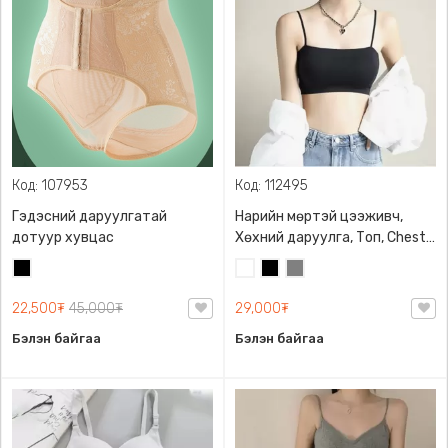
Код: 107953
Код: 112495
Гэдэсний даруулгатай
Нарийн мөртэй цээживч,
дотуур хувцас
Хөхний даруулга, Топ, Chest
Bra, Зөөлөн порлонтой
Хар
Цагаан
Хар
Саарал
22,500₮
45,000₮
29,000₮
Бэлэн байгаа
Бэлэн байгаа