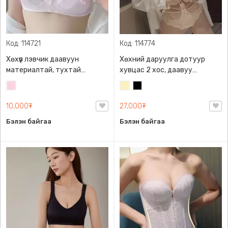
Код: 114721
Код: 114774
Хөхүүл лэвчик даавуун
Хөхний даруулга дотуур
материалтай, тухтай
хувцас 2 хос, даавуу
өмсөхөд хялбар
материалтай торон
Усан
Шаргал
Хар
оруулгатай
ягаан
/
10,000₮
27,000₮
Блонд/
Бэлэн байгаа
Бэлэн байгаа