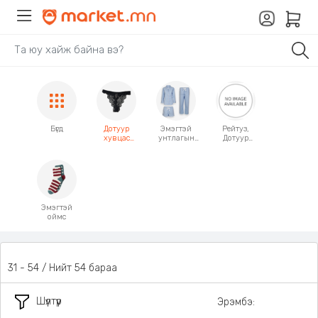
Бүгд
Дотуур
Эмэгтэй
Рейтуз,
хувцас
унтлагын
Дотуур
Даруулга
хувцас
өмд
/
Трико
галбиржуул
агч/
Эмэгтэй
оймс
31 - 54 / Нийт 54 бараа
Шүүлтүүр
Эрэмбэ: