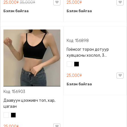
материалтай
25,000₮
35,000₮
25,000₮
Блонд/
Бэлэн байгаа
Бэлэн байгаа
Код: 156903
Код: 156898
Даавуун цээживч топ, хар,
Гоёмсог торон дотуур
цагаан
хувцасны хослол, 3
размертай, 2 өнгөний
Цагаан
Хар
Цагаан
Хар
сонголттой
25,000₮
25,000₮