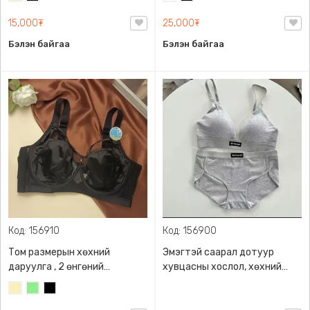
сонголттой, дэгжин
/
бантиктай
15,000₮
25,000₮
Блонд/
Бэлэн байгаа
Бэлэн байгаа
Код: 156910
Код: 156900
Том размерын хөхний
Эмэгтэй саарал дотуур
даруулга , 2 өнгөний
хувцасны хослол, хөхний
сонголттой, торон
даруулга болон дотоож,
Шаргал
Цайвар
Хар
загвартай, суналт сайтай,
суналттай даавуун
/
ногоон