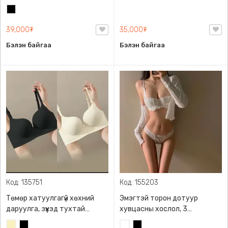
хатуулгагүй биед эвтэйхэн
хүртэл размертай, Хөх, өгзөг
Хар
хөнгөн
өргөх бэлхүүсийг барьж
галбирлаг харагдуулна
39,000₮
35,000₮
Бэлэн байгаа
Бэлэн байгаа
Код: 135751
Код: 155203
Төмөр хатуулгагүй хөхний
Эмэгтэй торон дотуур
даруулга, зүүхэд тухтай
хувцасны хослол, 3
эвтэйхэн
размертай, 2 өнгөний
Шаргал
Хар
Цагаан
Хар