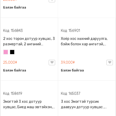
Бэлэн байгаа
Бэлэн байгаа
Код: 156843
Код: 156901
2 хос торон дотуур хувцас, 3
Хоёр хос хөхний даруулга,
размертай, 2 өнгөний
бэйж болон хар өнгөтэй,
сонголттой, Зүрхэн
энгийн загвартай
Бүдэг
Хар
хатгамалтай, Суналт сайтай
ягаан
25,000₮
39,000₮