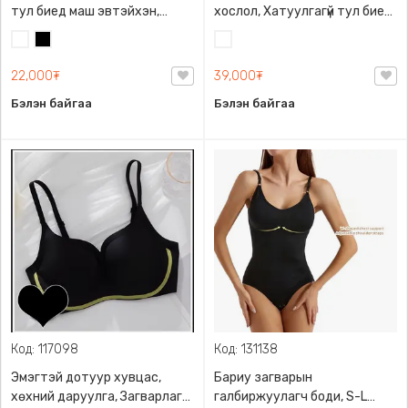
тул биед маш эвтэйхэн,
хослол, Хатуулгагүй тул биед
зөөлөн, 3 эгнээ дэгээтэй,
маш эвтэйхэн, порлонтой, 3
Цагаан
Хар
Цагаан
мөрний хэмжээг ихэсгэж
эгнээ дэгээтэй, зөөлөн
багасгаж болно. Өмсгөл
порлонтой, мөрийг ихэсгэж
22,000₮
39,000₮
жижиг тул өсвөр насны хүүхдүүд
багасгаж болно. Амьсгалдаг
Бэлэн байгаа
Бэлэн байгаа
өмсөхөд тохиромжтой.
материалтай.
Код: 117098
Код: 131138
Эмэгтэй дотуур хувцас,
Бариу загварын
хөхний даруулга, Загварлаг
галбиржуулагч боди, S-L