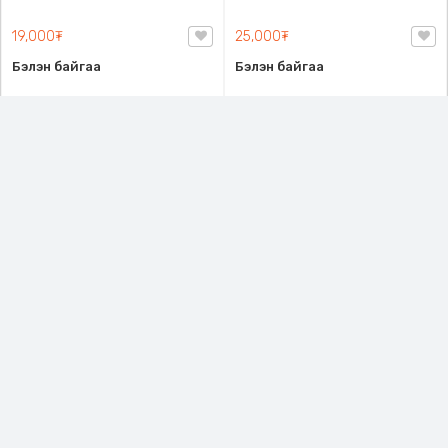
Бэлэн байгаа
Бэлэн байгаа
Код: 158619
Код: 165037
Эмэгтэй 3 хос дотуур
3 хос Эмэгтэй турсик
хувцас, Биед маш эвтэйхэн,
даавуун дотуур хувцас ,
Нимгэн ором гарахгүй ч, Ямар ч
Биед эвтэйхэн зөөлөн
хувцасны дотуур өмсөх
даавуун материалтай, Хар,
боломжтой.
Цагаан, Бейж гэсэн 3 өнгөтэй
19,000₮
25,000₮
Бэлэн байгаа
Бэлэн байгаа