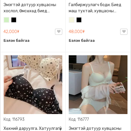
Эмэгтэй дотуур хувцасны
Галбиржуулагч боди. Биед
хослол, Өмсөхөд биед
маш тухтай, хувцасны
эвтэйхэн, порлонтой,
дотуур өмсөхөд гэдсийг
Цайны
Хар
Биений
Хар
загварлаг дэгжин. Мөртэй
сайн дарж биеийг галбирлаг
ногоон
өнгө
болон мөргүй байдлаар өмсөх
харагдуулна, суналт сайтай,
42,000₮
48,000₮
/
боломжтой. Дотоож нь биед
мөрний хэмжээг тааруулан
Бэйж/
Бэлэн байгаа
Бэлэн байгаа
тухтай, өмдний цаанаас мөр
өмсөх боломжтой. Хөхний
гаргаж мэдэгдэхгүй.
даруулга нь төмөртэй тул
өргөж галбирлаг
харагдуулна.
Код: 116793
Код: 116777
Хөхний даруулга. Хатуулгагүй
Эмэгтэй дотуур хувцасны