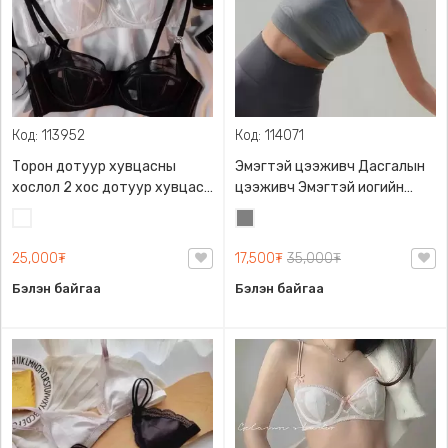
Код: 113952
Код: 114071
Торон дотуур хувцасны
Эмэгтэй цээживч Дасгалын
хослол 2 хос дотуур хувцас
цээживч Эмэгтэй иогийн
Хөхний даруулга Эмэгтэй
цээживч, Биед эвтэйхэн
Цагаан
Саарал
дотуур хувцас Хослол Торон
хөнгөн хөдөлгөөнд саад
хөхний даруулга Торон
болохгүй тухтай материалтай
25,000₮
17,500₮
35,000₮
дотоож, Нейлон+спандекс,
Бэлэн байгаа
Бэлэн байгаа
Нимгэн, Дэгжин харагдуулан
хос дотуур хувцас,
Амьсгалдаг торон
гадаргуутай