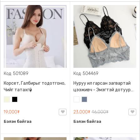
Код: 501089
Код: 504469
Корсет, Галбирыг тодотгоно,
Нуруу ил гарсан загвартай
Чийг татахгүй
цээживч - Эмэгтэй дотуур
хувцас, Зөөлөвчтэй торон
Биений
Хар
Цагаан
Хөх
топ
өнгө
саарал
19,000₮
23,000₮
46,000₮
/
Бэйж/
Бэлэн байгаа
Бэлэн байгаа